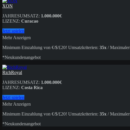
XON
JAHRESUMSATZ:
1.000.000€
LIZENZ:
Curacao
Jetzt spielen
Mehr Anzeigen
Minimum Einzahlung von €/$/£20! Umsatzkriterien:
35x
/ Maximaler
*Neukundenangebot
RichRoyal
JAHRESUMSATZ:
1.000.000€
LIZENZ:
Costa Rica
Jetzt spielen
Mehr Anzeigen
Minimum Einzahlung von €/$/£20! Umsatzkriterien:
35x
/ Maximaler
*Neukundenangebot