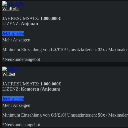
WinRolla
JAHRESUMSATZ:
1.000.000€
LIZENZ:
Anjouan
Jetzt spielen
Mehr Anzeigen
Minimum Einzahlung von €/$/£10! Umsatzkriterien:
35x
/ Maximaler
*Neukundenangebot
Willbet
JAHRESUMSATZ:
1.000.000€
LIZENZ:
Komoren (Anjouan)
Jetzt spielen
Mehr Anzeigen
Minimum Einzahlung von €/$/£10! Umsatzkriterien:
50x
/ Maximaler
*Neukundenangebot