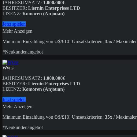
JAHRESUMSATZ:
1.000.000€
BESITZER:
Liernin Enterprises LTD
LIZENZ:
Komoren (Anjouan)
Jetzt spielen
Mehr Anzeigen
Minimum Einzahlung von €/$/£10! Umsatzkriterien:
35x
/ Maximaler
*Neukundenangebot
Wyns
JAHRESUMSATZ:
1.000.000€
BESITZER:
Liernin Enterprises LTD
LIZENZ:
Komoren (Anjouan)
Jetzt spielen
Mehr Anzeigen
Minimum Einzahlung von €/$/£10! Umsatzkriterien:
35x
/ Maximaler
*Neukundenangebot