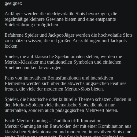
geeignet:
Anfänger werden die niedrigvolatile Slots bevorzugen, die
regelmäßige kleinere Gewinne bieten und eine entspannte
Spielerfahrung ermöglichen.
Erfahrene Spieler und Jackpot-Jäger werden die hochvolatile Slots
zu schätzen wissen, die mit großen Auszahlungen und Jackpots
locken.
Spieler, die auf klassische Spielautomaten stehen, werden die
Merkur-Klassiker mit traditionellen Symbolen und einfachen
Spielmechaniken bevorzugen.
Fans von innovativen Bonusfunktionen und interaktiven
Elementen werden sich über die abwechslungsreichen Features
freuen, die viele der modernen Merkur-Slots bieten.
Spieler, die historische oder kulturelle Themen schätzen, finden in
den Merkur-Spielen viele thematische Slots, die nicht nur
unterhalten, sondern auch pädagogischen Mehrwert bieten.
Fazit: Merkur Gaming – Tradition trifft Innovation
Merkur Gaming ist ein Entwickler, der mit einer Kombination aus
klassischen Spielautomaten und modernen, innovativen Slots eine