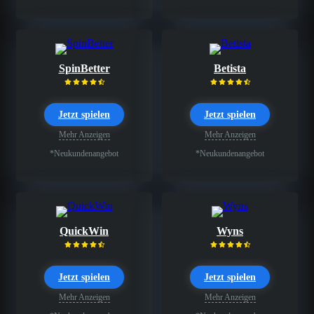
SpinBetter
Betista
Jetzt spielen
Jetzt spielen
Mehr Anzeigen
Mehr Anzeigen
*Neukundenangebot
*Neukundenangebot
QuickWin
Wyns
Jetzt spielen
Jetzt spielen
Mehr Anzeigen
Mehr Anzeigen