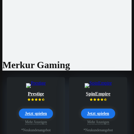
Jeton
CashtoCode
MiFinity
MuchBetter
Auszahlmethoden
Bank Überweisung
MasterCard
Visa
Skrill
Bitcoin
Merkur Gaming
Prestige
SpinEmpire
Jetzt spielen
Jetzt spielen
Mehr Anzeigen
Mehr Anzeigen
*Neukundenangebot
*Neukundenangebot