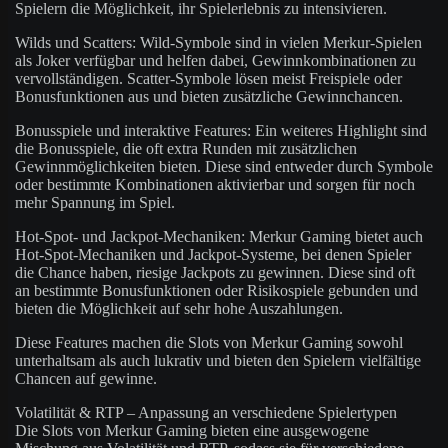
Spielern die Möglichkeit, ihr Spielerlebnis zu intensivieren.
Wilds und Scatters: Wild-Symbole sind in vielen Merkur-Spielen
als Joker verfügbar und helfen dabei, Gewinnkombinationen zu
vervollständigen. Scatter-Symbole lösen meist Freispiele oder
Bonusfunktionen aus und bieten zusätzliche Gewinnchancen.
Bonusspiele und interaktive Features: Ein weiteres Highlight sind
die Bonusspiele, die oft extra Runden mit zusätzlichen
Gewinnmöglichkeiten bieten. Diese sind entweder durch Symbole
oder bestimmte Kombinationen aktivierbar und sorgen für noch
mehr Spannung im Spiel.
Hot-Spot- und Jackpot-Mechaniken: Merkur Gaming bietet auch
Hot-Spot-Mechaniken und Jackpot-Systeme, bei denen Spieler
die Chance haben, riesige Jackpots zu gewinnen. Diese sind oft
an bestimmte Bonusfunktionen oder Risikospiele gebunden und
bieten die Möglichkeit auf sehr hohe Auszahlungen.
Diese Features machen die Slots von Merkur Gaming sowohl
unterhaltsam als auch lukrativ und bieten den Spielern vielfältige
Chancen auf gewinne.
Volatilität & RTP – Anpassung an verschiedene Spielertypen
Die Slots von Merkur Gaming bieten eine ausgewogene