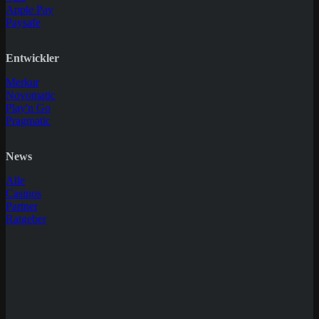
Apple Pay
Paysafe
Entwickler
Merkur
Novomatic
Play'n Go
Pragmatic
News
Alle
Casinos
Partner
Ratgeber