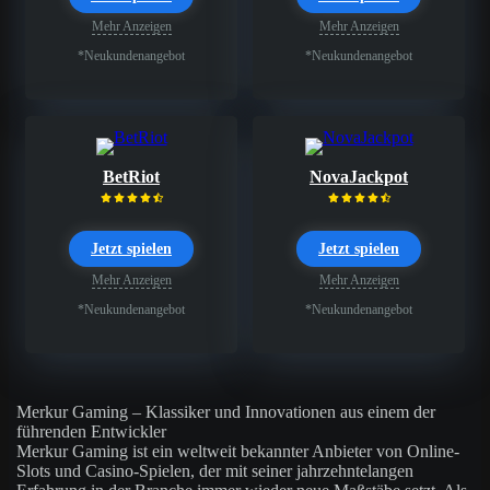
Mehr Anzeigen
Mehr Anzeigen
*Neukundenangebot
*Neukundenangebot
BetRiot
NovaJackpot
Jetzt spielen
Jetzt spielen
Mehr Anzeigen
Mehr Anzeigen
*Neukundenangebot
*Neukundenangebot
Merkur Gaming – Klassiker und Innovationen aus einem der
führenden Entwickler
Merkur Gaming ist ein weltweit bekannter Anbieter von Online-
Slots und Casino-Spielen, der mit seiner jahrzehntelangen