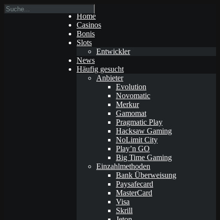
Home
Casinos
Bonis
Slots
Entwickler
News
Häufig gesucht
Anbieter
Evolution
Novomatic
Merkur
Gamomat
Pragmatic Play
Hacksaw Gaming
NoLimit City
Play’n GO
Big Time Gaming
Einzahlmethoden
Bank Überweisung
Paysafecard
MasterCard
Visa
Skrill
Jeton