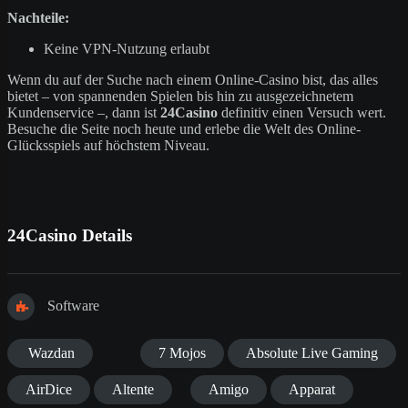
Nachteile:
Keine VPN-Nutzung erlaubt
Wenn du auf der Suche nach einem Online-Casino bist, das alles
bietet – von spannenden Spielen bis hin zu ausgezeichnetem
Kundenservice –, dann ist
24Casino
definitiv einen Versuch wert.
Besuche die Seite noch heute und erlebe die Welt des Online-
Glücksspiels auf höchstem Niveau.
24Casino Details
Software
Wazdan
7 Mojos
Absolute Live Gaming
AirDice
Altente
Amigo
Apparat