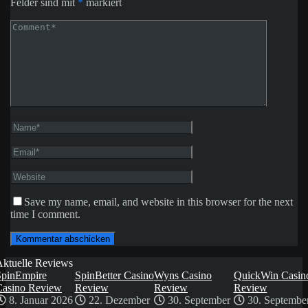
Felder sind mit
*
markiert
Save my name, email, and website in this browser for the next
time I comment.
Aktuelle Reviews
SpinEmpire
SpinBetter Casino
Wyns Casino
QuickWin Casin
Casino Review
Review
Review
Review
8. Januar 2026
22. Dezember
30. September
30. Septembe