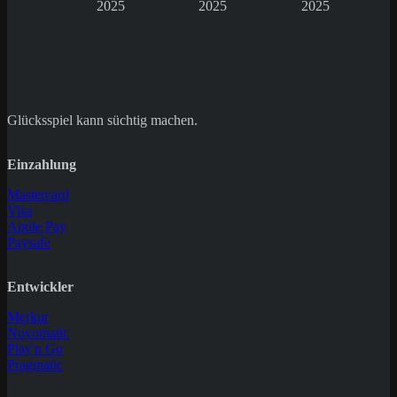
2025
2025
2025
Glücksspiel kann süchtig machen.
Einzahlung
Mastercard
Visa
Apple Pay
Paysafe
Entwickler
Merkur
Novomatic
Play'n Go
Pragmatic