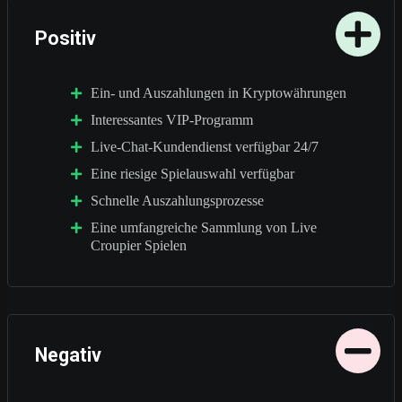
Positiv
Ein- und Auszahlungen in Kryptowährungen
Interessantes VIP-Programm
Live-Chat-Kundendienst verfügbar 24/7
Eine riesige Spielauswahl verfügbar
Schnelle Auszahlungsprozesse
Eine umfangreiche Sammlung von Live
Croupier Spielen
Negativ