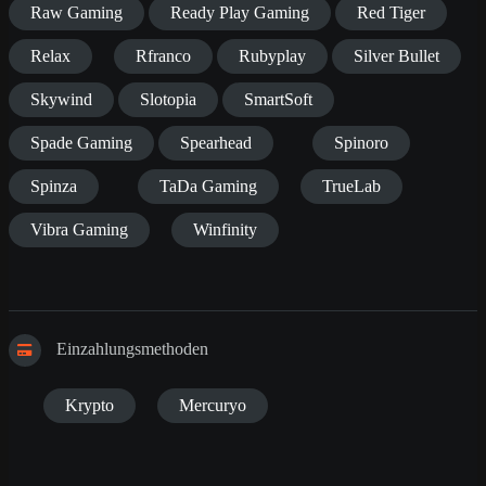
Raw Gaming
Ready Play Gaming
Red Tiger
Relax
Rfranco
Rubyplay
Silver Bullet
Skywind
Slotopia
SmartSoft
Spade Gaming
Spearhead
Spinoro
Spinza
TaDa Gaming
TrueLab
Vibra Gaming
Winfinity
Einzahlungsmethoden
Krypto
Mercuryo