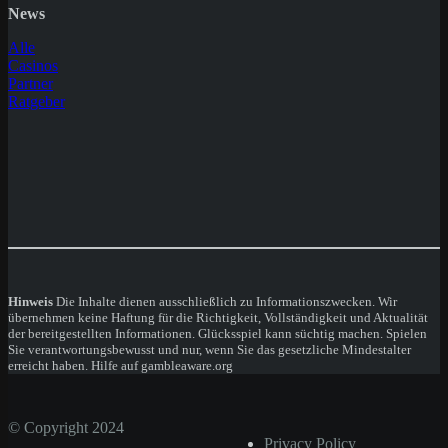
News
Alle
Casinos
Partner
Ratgeber
Hinweis
Die Inhalte dienen ausschließlich zu Informationszwecken. Wir
übernehmen keine Haftung für die Richtigkeit, Vollständigkeit und Aktualität
der bereitgestellten Informationen. Glücksspiel kann süchtig machen. Spielen
Sie verantwortungsbewusst und nur, wenn Sie das gesetzliche Mindestalter
erreicht haben. Hilfe auf gambleaware.org
© Copyright 2024
Privacy Policy