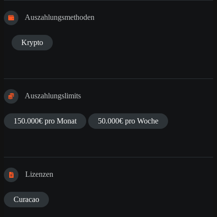
Auszahlungsmethoden
Krypto
Auszahlungslimits
150.000€ pro Monat
50.000€ pro Woche
Lizenzen
Curacao