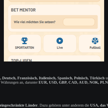
, Deutsch, Französisch, Italienisch, Spanisch, Polnisch, Türkisch
un
an Währungen an, darunter
EUR, USD, GBP, CAD, AUD, NOK, PLN
eingeschränkte Länder
. Dazu gehören unter anderem die
USA, das V