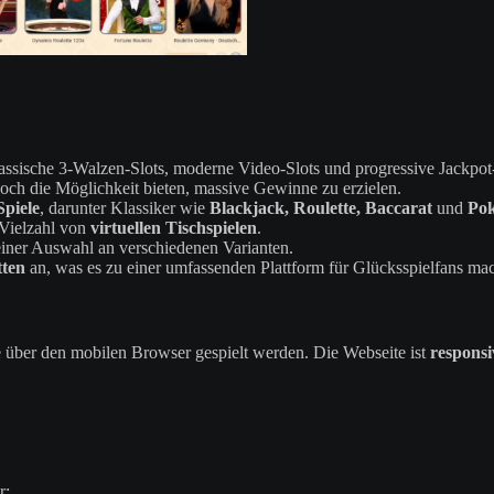
assische 3-Walzen-Slots, moderne Video-Slots und progressive Jackpot-
edoch die Möglichkeit bieten, massive Gewinne zu erzielen.
Spiele
, darunter Klassiker wie
Blackjack, Roulette, Baccarat
und
Po
 Vielzahl von
virtuellen Tischspielen
.
einer Auswahl an verschiedenen Varianten.
tten
an, was es zu einer umfassenden Plattform für Glücksspielfans mac
e über den mobilen Browser gespielt werden. Die Webseite ist
responsi
r: