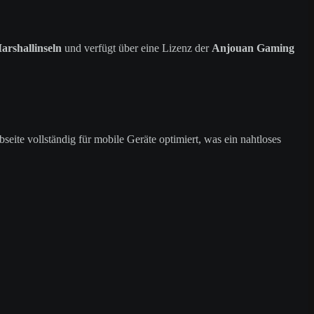
arshallinseln
und verfügt über eine Lizenz der
Anjouan Gaming
bseite vollständig für mobile Geräte optimiert, was ein nahtloses