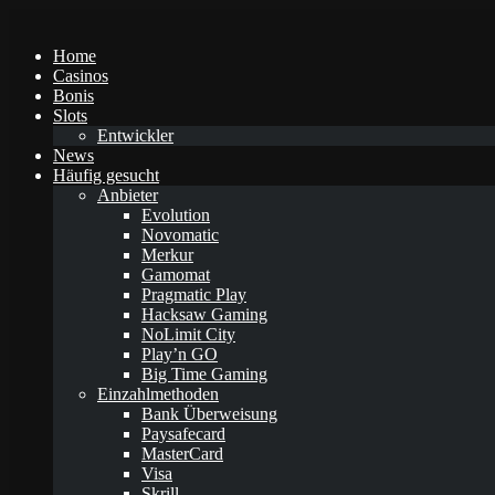
Home
Casinos
Bonis
Slots
Entwickler
News
Häufig gesucht
Anbieter
Evolution
Novomatic
Merkur
Gamomat
Pragmatic Play
Hacksaw Gaming
NoLimit City
Play’n GO
Big Time Gaming
Einzahlmethoden
Bank Überweisung
Paysafecard
MasterCard
Visa
Skrill