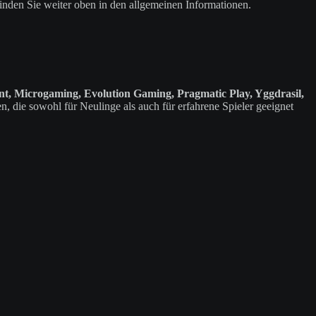
finden Sie weiter oben in den allgemeinen Informationen.
t, Microgaming, Evolution Gaming, Pragmatic Play, Yggdrasil,
en, die sowohl für Neulinge als auch für erfahrene Spieler geeignet