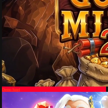
Demo Spiel