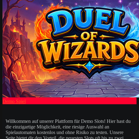
Demo Spiel
Willkommen auf unserer Plattform für Demo Slots! Hier hast du
die einzigartige Möglichkeit, eine riesige Auswahl an
Spielautomaten kostenlos und ohne Risiko zu testen. Unsere
Seite bietet dir den Vorteil, die neuesten Slots oft bis zu zwei