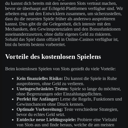
du kannst dich bereits mit den neuesten Slots vertraut machen,
bevor sie überhaupt auf Echtgeld-Plattformen verfügbar sind. Wir
arbeiten eng mit den Entwicklern zusammen, um sicherzustellen,
dass du die neuesten Spiele früher als anderswo ausprobieren
kannst. Dies gibt dir die Gelegenheit, dich intensiv mit den
Mechaniken, den Gewinnpotenzialen und den Bonusfunktionen
auseinanderzusetzen, ohne dafür eigenes Geld zu riskieren.
Sobald das Spiel dann offiziell in Online-Casinos verfügbar ist,
bist du bereits bestens vorbereitet.
Vorteile des kostenlosen Spielens
Beim kostenlosen Spielen von Slots genießt du viele Vorteile:
Kein finanzielles Risiko:
Du kannst die Spiele in Ruhe
ausprobieren, ohne Geld zu verlieren.
Uneingeschränktes Testen:
Spiele so lange du möchtest,
ohne Begrenzungen oder Einzahlungspflichten.
Perfekt für Anfänger:
Lerne die Regeln, Funktionen und
Gewinnchancen ohne Druck kennen.
Optimale Vorbereitung:
Teste verschiedene Strategien,
bevor du echtes Geld setzt.
Entdecke neue Lieblingsspiele:
Probiere eine Vielzahl
von Slots aus und finde heraus, welche dir am meisten