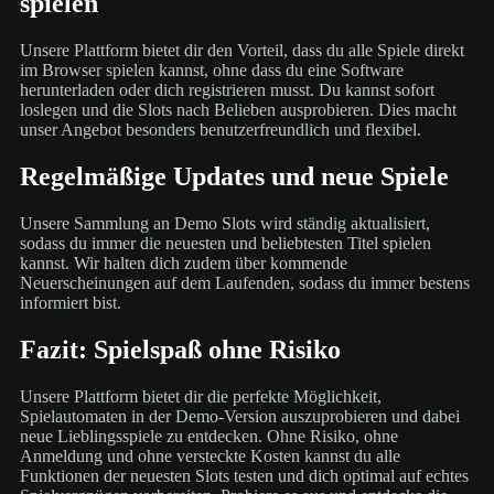
spielen
Unsere Plattform bietet dir den Vorteil, dass du alle Spiele direkt
im Browser spielen kannst, ohne dass du eine Software
herunterladen oder dich registrieren musst. Du kannst sofort
loslegen und die Slots nach Belieben ausprobieren. Dies macht
unser Angebot besonders benutzerfreundlich und flexibel.
Regelmäßige Updates und neue Spiele
Unsere Sammlung an Demo Slots wird ständig aktualisiert,
sodass du immer die neuesten und beliebtesten Titel spielen
kannst. Wir halten dich zudem über kommende
Neuerscheinungen auf dem Laufenden, sodass du immer bestens
informiert bist.
Fazit: Spielspaß ohne Risiko
Unsere Plattform bietet dir die perfekte Möglichkeit,
Spielautomaten in der Demo-Version auszuprobieren und dabei
neue Lieblingsspiele zu entdecken. Ohne Risiko, ohne
Anmeldung und ohne versteckte Kosten kannst du alle
Funktionen der neuesten Slots testen und dich optimal auf echtes