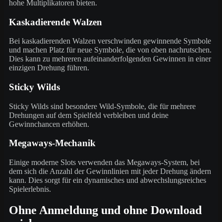
hohe Multiplikatoren bieten.
Kaskadierende Walzen
Bei kaskadierenden Walzen verschwinden gewinnende Symbole
und machen Platz für neue Symbole, die von oben nachrutschen.
Dies kann zu mehreren aufeinanderfolgenden Gewinnen in einer
einzigen Drehung führen.
Sticky Wilds
Sticky Wilds sind besondere Wild-Symbole, die für mehrere
Drehungen auf dem Spielfeld verbleiben und deine
Gewinnchancen erhöhen.
Megaways-Mechanik
Einige moderne Slots verwenden das Megaways-System, bei
dem sich die Anzahl der Gewinnlinien mit jeder Drehung ändern
kann. Dies sorgt für ein dynamisches und abwechslungsreiches
Spielerlebnis.
Ohne Anmeldung und ohne Download