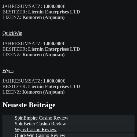
JAHRESUMSATZ:
1.000.000€
BESITZER:
Liernin Enterprises LTD
LIZENZ:
Komoren (Anjouan)
QuickWin
JAHRESUMSATZ:
1.000.000€
BESITZER:
Liernin Enterprises LTD
LIZENZ:
Komoren (Anjouan)
Wyns
JAHRESUMSATZ:
1.000.000€
BESITZER:
Liernin Enterprises LTD
LIZENZ:
Komoren (Anjouan)
Neueste Beiträge
SpinEmpire Casino Review
SpinBetter Casino Review
Wyns Casino Review
QuickWin Casino Review