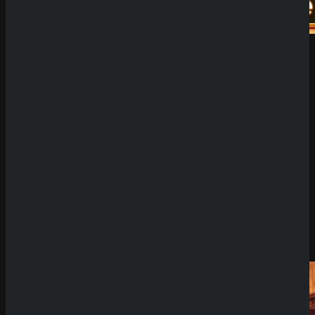
Demo Spiel
Demo Spiel