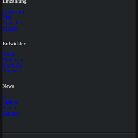
Einzahlung
Mastercard
Visa
Apple Pay
Paysafe
Entwickler
Merkur
Novomatic
Play'n Go
Pragmatic
News
Alle
Casinos
Partner
Ratgeber