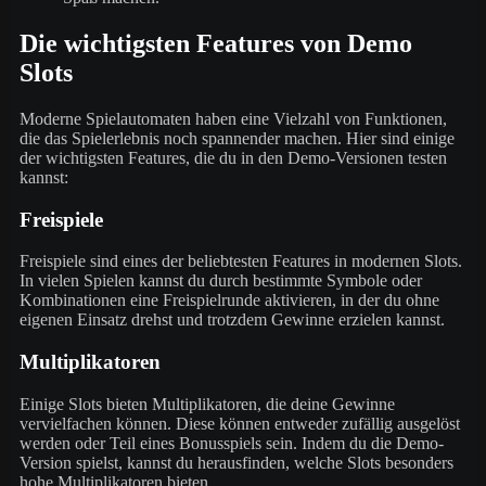
Die wichtigsten Features von Demo
Slots
Moderne Spielautomaten haben eine Vielzahl von Funktionen,
die das Spielerlebnis noch spannender machen. Hier sind einige
der wichtigsten Features, die du in den Demo-Versionen testen
kannst:
Freispiele
Freispiele sind eines der beliebtesten Features in modernen Slots.
In vielen Spielen kannst du durch bestimmte Symbole oder
Kombinationen eine Freispielrunde aktivieren, in der du ohne
eigenen Einsatz drehst und trotzdem Gewinne erzielen kannst.
Multiplikatoren
Einige Slots bieten Multiplikatoren, die deine Gewinne
vervielfachen können. Diese können entweder zufällig ausgelöst
werden oder Teil eines Bonusspiels sein. Indem du die Demo-
Version spielst, kannst du herausfinden, welche Slots besonders
hohe Multiplikatoren bieten.