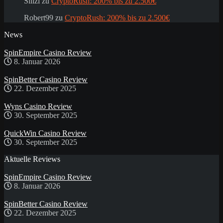
Silizi
zu
CryptoRush: 200% bis zu 2.500€
Robert99
zu
CryptoRush: 200% bis zu 2.500€
News
SpinEmpire Casino Review
8. Januar 2026
SpinBetter Casino Review
22. Dezember 2025
Wyns Casino Review
30. September 2025
QuickWin Casino Review
30. September 2025
Aktuelle Reviews
SpinEmpire Casino Review
8. Januar 2026
SpinBetter Casino Review
22. Dezember 2025