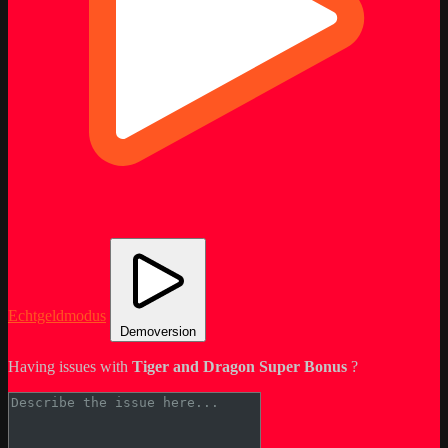
Echtgeldmodus
Demoversion
Having issues with
Tiger and Dragon Super Bonus
?