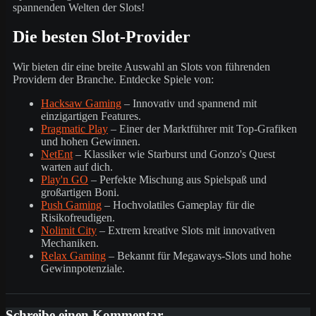
spannenden Welten der Slots!
Die besten Slot-Provider
Wir bieten dir eine breite Auswahl an Slots von führenden
Providern der Branche. Entdecke Spiele von:
Hacksaw Gaming
– Innovativ und spannend mit
einzigartigen Features.
Pragmatic Play
– Einer der Marktführer mit Top-Grafiken
und hohen Gewinnen.
NetEnt
– Klassiker wie Starburst und Gonzo's Quest
warten auf dich.
Play'n GO
– Perfekte Mischung aus Spielspaß und
großartigen Boni.
Push Gaming
– Hochvolatiles Gameplay für die
Risikofreudigen.
Nolimit City
– Extrem kreative Slots mit innovativen
Mechaniken.
Relax Gaming
– Bekannt für Megaways-Slots und hohe
Gewinnpotenziale.
Schreibe einen Kommentar