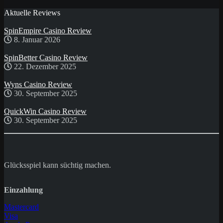
Aktuelle Reviews
SpinEmpire Casino Review
8. Januar 2026
SpinBetter Casino Review
22. Dezember 2025
Wyns Casino Review
30. September 2025
QuickWin Casino Review
30. September 2025
Glücksspiel kann süchtig machen.
Einzahlung
Mastercard
Visa