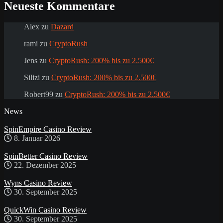
Neueste Kommentare
Alex
zu
Dazard
rami
zu
CryptoRush
Jens
zu
CryptoRush: 200% bis zu 2.500€
Silizi
zu
CryptoRush: 200% bis zu 2.500€
Robert99
zu
CryptoRush: 200% bis zu 2.500€
News
SpinEmpire Casino Review
8. Januar 2026
SpinBetter Casino Review
22. Dezember 2025
Wyns Casino Review
30. September 2025
QuickWin Casino Review
30. September 2025