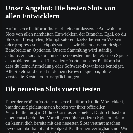
Unser Angebot: Die besten Slots von
allen Entwicklern
Auf unserer Plattform findest du eine umfassende Auswahl an
Slots von allen namhaften Entwicklern der Branche. Egal, ob du
Slots mit Freispielen, Multiplikatoren, kaskadierenden Walzen
oder progressiven Jackpots suchst – wir bieten dir eine riesige
Bandbreite an Optionen. Unsere Sammlung wird ständig
aktualisiert, sodass du immer die neuesten und beliebtesten Spiele
ausprobieren kannst. Ein weiterer Vorteil unserer Plattform ist,
dass du keine Anmeldung oder Software-Downloads benötigst.
Alle Spiele sind direkt in deinem Browser spielbar, ohne
versteckte Kosten oder Verpflichtungen.
Die neuesten Slots zuerst testen
Einer der größten Vorteile unserer Plattform ist die Möglichkeit,
brandneue Spielautomaten bereits vor ihrer offiziellen
Veröffentlichung in Online-Casinos zu spielen. Dadurch hast du
einen entscheidenden Vorteil gegenüber anderen Spielern, denn
du kannst dich bereits mit den neuesten Slots vertraut machen,
bevor sie überhaupt auf Echtgeld-Plattformen verfügbar sind. Wir