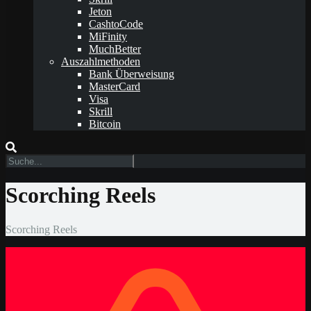
Jeton
CashtoCode
MiFinity
MuchBetter
Auszahlmethoden
Bank Überweisung
MasterCard
Visa
Skrill
Bitcoin
Scorching Reels
Scorching Reels