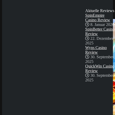
30. September
Submit
2025
Sicher dir einen 100% Bonus bis 500€ und spiele
Aktuelle Reviews
Rumble Riches - Haulin' Gold
SpinEmpire
Try Our Featured Games
Casino Review
8. Januar 2026
SpinBetter Casino
Review
22. Dezember
2025
Wyns Casino
Review
30. September
2025
QuickWin Casino
Review
30. September
2025