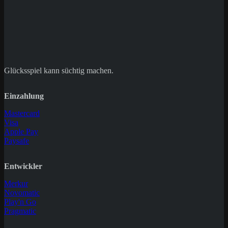
Glücksspiel kann süchtig machen.
Einzahlung
Mastercard
Visa
Apple Pay
Paysafe
Entwickler
Merkur
Novomatic
Play'n Go
Pragmatic