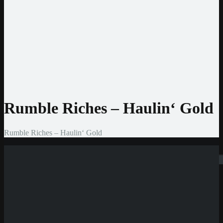
Jeton
CashtoCode
MiFinity
MuchBetter
Auszahlmethoden
Bank Überweisung
MasterCard
Visa
Skrill
Bitcoin
Rumble Riches – Haulin‘ Gold
Rumble Riches – Haulin‘ Gold
Suchen
Neue Casinos