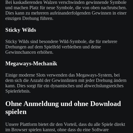
Bei kaskadierenden Walzen verschwinden gewinnende Symbole
und machen Platz für neue Symbole, die von oben nachrutschen.
Dies kann zu mehreren aufeinanderfolgenden Gewinnen in einer
einzigen Drehung führen.
Sticky Wilds
Sticky Wilds sind besondere Wild-Symbole, die für mehrere
Drehungen auf dem Spielfeld verbleiben und deine
Gewinnchancen erhöhen.
Megaways-Mechanik
Einige moderne Slots verwenden das Megaways-System, bei
dem sich die Anzahl der Gewinnlinien mit jeder Drehung ändern
kann. Dies sorgt für ein dynamisches und abwechslungsreiches
Spielerlebnis.
Ohne Anmeldung und ohne Download
spielen
Unsere Plattform bietet dir den Vorteil, dass du alle Spiele direkt
im Browser spielen kannst, ohne dass du eine Software