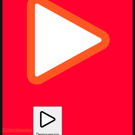
Echtgeldmodus
Demoversion