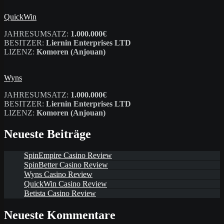
QuickWin
JAHRESUMSATZ:
1.000.000€
BESITZER:
Liernin Enterprises LTD
LIZENZ:
Komoren (Anjouan)
Wyns
JAHRESUMSATZ:
1.000.000€
BESITZER:
Liernin Enterprises LTD
LIZENZ:
Komoren (Anjouan)
Neueste Beiträge
SpinEmpire Casino Review
SpinBetter Casino Review
Wyns Casino Review
QuickWin Casino Review
Betista Casino Review
Neueste Kommentare