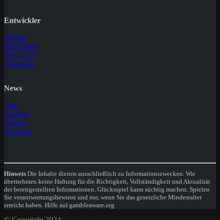
Entwickler
Merkur
Novomatic
Play'n Go
Pragmatic
News
Alle
Casinos
Partner
Ratgeber
Hinweis
Die Inhalte dienen ausschließlich zu Informationszwecken. Wir
übernehmen keine Haftung für die Richtigkeit, Vollständigkeit und Aktualität
der bereitgestellten Informationen. Glücksspiel kann süchtig machen. Spielen
Sie verantwortungsbewusst und nur, wenn Sie das gesetzliche Mindestalter
erreicht haben. Hilfe auf gambleaware.org
© Copyright 2024