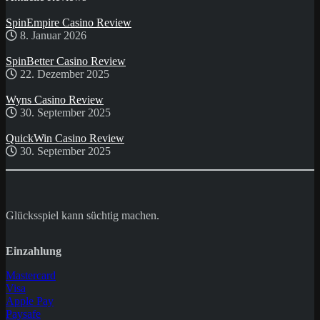
SpinEmpire Casino Review
8. Januar 2026
SpinBetter Casino Review
22. Dezember 2025
Wyns Casino Review
30. September 2025
QuickWin Casino Review
30. September 2025
Glücksspiel kann süchtig machen.
Einzahlung
Mastercard
Visa
Apple Pay
Paysafe