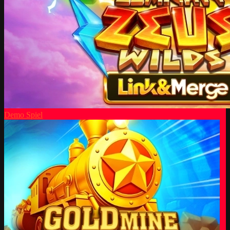
Demo Spiel