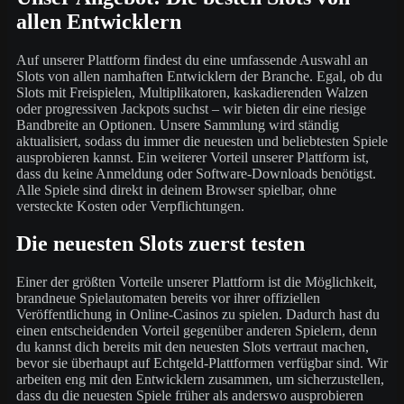
allen Entwicklern
Auf unserer Plattform findest du eine umfassende Auswahl an
Slots von allen namhaften Entwicklern der Branche. Egal, ob du
Slots mit Freispielen, Multiplikatoren, kaskadierenden Walzen
oder progressiven Jackpots suchst – wir bieten dir eine riesige
Bandbreite an Optionen. Unsere Sammlung wird ständig
aktualisiert, sodass du immer die neuesten und beliebtesten Spiele
ausprobieren kannst. Ein weiterer Vorteil unserer Plattform ist,
dass du keine Anmeldung oder Software-Downloads benötigst.
Alle Spiele sind direkt in deinem Browser spielbar, ohne
versteckte Kosten oder Verpflichtungen.
Die neuesten Slots zuerst testen
Einer der größten Vorteile unserer Plattform ist die Möglichkeit,
brandneue Spielautomaten bereits vor ihrer offiziellen
Veröffentlichung in Online-Casinos zu spielen. Dadurch hast du
einen entscheidenden Vorteil gegenüber anderen Spielern, denn
du kannst dich bereits mit den neuesten Slots vertraut machen,
bevor sie überhaupt auf Echtgeld-Plattformen verfügbar sind. Wir
arbeiten eng mit den Entwicklern zusammen, um sicherzustellen,
dass du die neuesten Spiele früher als anderswo ausprobieren