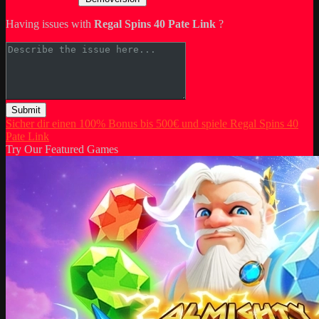
Having issues with
Regal Spins 40 Pate Link
?
Submit
Sicher dir einen 100% Bonus bis 500€ und spiele Regal Spins 40
Pate Link
Try Our Featured Games