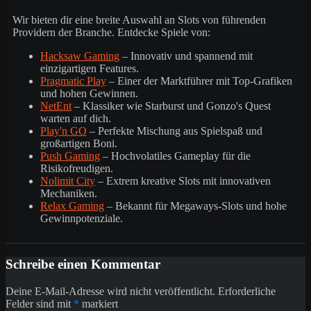
Wir bieten dir eine breite Auswahl an Slots von führenden
Providern der Branche. Entdecke Spiele von:
Hacksaw Gaming
– Innovativ und spannend mit
einzigartigen Features.
Pragmatic Play
– Einer der Marktführer mit Top-Grafiken
und hohen Gewinnen.
NetEnt
– Klassiker wie Starburst und Gonzo's Quest
warten auf dich.
Play'n GO
– Perfekte Mischung aus Spielspaß und
großartigen Boni.
Push Gaming
– Hochvolatiles Gameplay für die
Risikofreudigen.
Nolimit City
– Extrem kreative Slots mit innovativen
Mechaniken.
Relax Gaming
– Bekannt für Megaways-Slots und hohe
Gewinnpotenziale.
Schreibe einen Kommentar
Deine E-Mail-Adresse wird nicht veröffentlicht.
Erforderliche
Felder sind mit
*
markiert