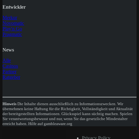
Entwickler
Merkur
Novomatic
Play'n Go
Pragmatic
News
Alle
Casinos
Partner
Ratgeber
Hinweis
Die Inhalte dienen ausschließlich zu Informationszwecken. Wir
übernehmen keine Haftung für die Richtigkeit, Vollständigkeit und Aktualität
der bereitgestellten Informationen. Glücksspiel kann süchtig machen. Spielen
Sie verantwortungsbewusst und nur, wenn Sie das gesetzliche Mindestalter
erreicht haben. Hilfe auf gambleaware.org
© Copyright 2024
Privacy Policy