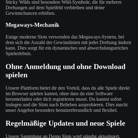
Sticky Wilds sind besondere Wild-Symbole, die für mehrere
Drehungen auf dem Spielfeld verbleiben und deine
Gewinnchancen erhöhen.
Megaways-Mechanik
Einige moderne Slots verwenden das Megaways-System, bei
dem sich die Anzahl der Gewinnlinien mit jeder Drehung ändern
kann. Dies sorgt für ein dynamisches und abwechslungsreiches
Spielerlebnis.
Ohne Anmeldung und ohne Download
spielen
Unsere Plattform bietet dir den Vorteil, dass du alle Spiele direkt
im Browser spielen kannst, ohne dass du eine Software
herunterladen oder dich registrieren musst. Du kannst sofort
loslegen und die Slots nach Belieben ausprobieren. Dies macht
unser Angebot besonders benutzerfreundlich und flexibel.
Regelmäßige Updates und neue Spiele
Unsere Sammlung an Demo Slots wird ständig aktualisiert,