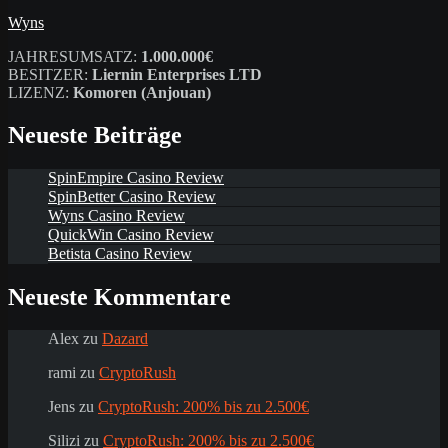
Wyns
JAHRESUMSATZ:
1.000.000€
BESITZER:
Liernin Enterprises LTD
LIZENZ:
Komoren (Anjouan)
Neueste Beiträge
SpinEmpire Casino Review
SpinBetter Casino Review
Wyns Casino Review
QuickWin Casino Review
Betista Casino Review
Neueste Kommentare
Alex
zu
Dazard
rami
zu
CryptoRush
Jens
zu
CryptoRush: 200% bis zu 2.500€
Silizi
zu
CryptoRush: 200% bis zu 2.500€