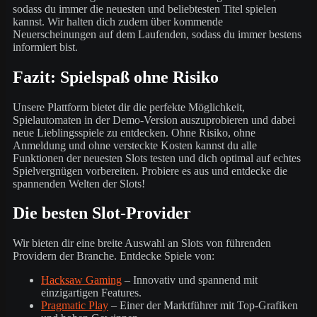
sodass du immer die neuesten und beliebtesten Titel spielen
kannst. Wir halten dich zudem über kommende
Neuerscheinungen auf dem Laufenden, sodass du immer bestens
informiert bist.
Fazit: Spielspaß ohne Risiko
Unsere Plattform bietet dir die perfekte Möglichkeit,
Spielautomaten in der Demo-Version auszuprobieren und dabei
neue Lieblingsspiele zu entdecken. Ohne Risiko, ohne
Anmeldung und ohne versteckte Kosten kannst du alle
Funktionen der neuesten Slots testen und dich optimal auf echtes
Spielvergnügen vorbereiten. Probiere es aus und entdecke die
spannenden Welten der Slots!
Die besten Slot-Provider
Wir bieten dir eine breite Auswahl an Slots von führenden
Providern der Branche. Entdecke Spiele von:
Hacksaw Gaming
– Innovativ und spannend mit
einzigartigen Features.
Pragmatic Play
– Einer der Marktführer mit Top-Grafiken