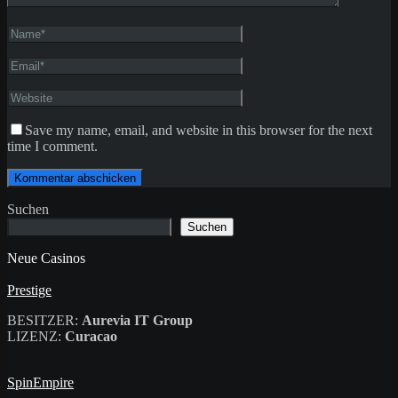
Save my name, email, and website in this browser for the next
time I comment.
Suchen
Suchen
Neue Casinos
Prestige
BESITZER:
Aurevia IT Group
LIZENZ:
Curacao
SpinEmpire