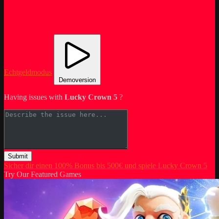
Echtgeldmodus
Demoversion
Having issues with
Lucky Crown 5
?
Submit
Sicher dir einen 100% Bonus bis 500€ und spiele Lucky Crown 5
Try Our Featured Games