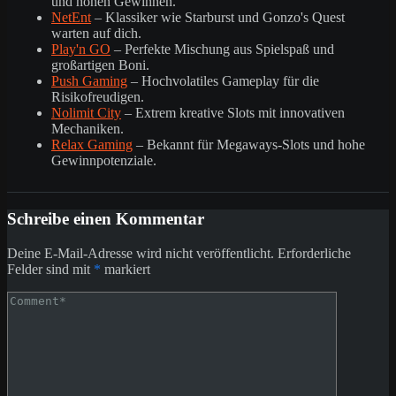
und hohen Gewinnen.
NetEnt
– Klassiker wie Starburst und Gonzo's Quest
warten auf dich.
Play'n GO
– Perfekte Mischung aus Spielspaß und
großartigen Boni.
Push Gaming
– Hochvolatiles Gameplay für die
Risikofreudigen.
Nolimit City
– Extrem kreative Slots mit innovativen
Mechaniken.
Relax Gaming
– Bekannt für Megaways-Slots und hohe
Gewinnpotenziale.
Schreibe einen Kommentar
Deine E-Mail-Adresse wird nicht veröffentlicht.
Erforderliche
Felder sind mit
*
markiert