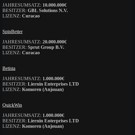
JAHRESUMSATZ:
10.000.000€
BESITZER:
GBL Solutions N.V.
LIZENZ:
Curacao
SpinBetter
JAHRESUMSATZ:
20.000.000€
BESITZER:
Sprut Group B.V.
LIZENZ:
Curacao
Betista
JAHRESUMSATZ:
1.000.000€
BESITZER:
Liernin Enterprises LTD
LIZENZ:
Komoren (Anjouan)
QuickWin
JAHRESUMSATZ:
1.000.000€
BESITZER:
Liernin Enterprises LTD
LIZENZ:
Komoren (Anjouan)