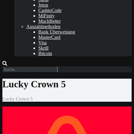
Jeton
CashtoCode
MiFinity
MuchBetter
Auszahlmethoden
Bank Überweisung
MasterCard
Visa
Skrill
Bitcoin
Lucky Crown 5
Lucky Crown 5