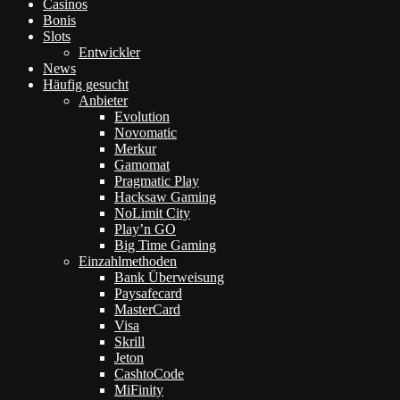
Casinos
Bonis
Slots
Entwickler
News
Häufig gesucht
Anbieter
Evolution
Novomatic
Merkur
Gamomat
Pragmatic Play
Hacksaw Gaming
NoLimit City
Play’n GO
Big Time Gaming
Einzahlmethoden
Bank Überweisung
Paysafecard
MasterCard
Visa
Skrill
Jeton
CashtoCode
MiFinity