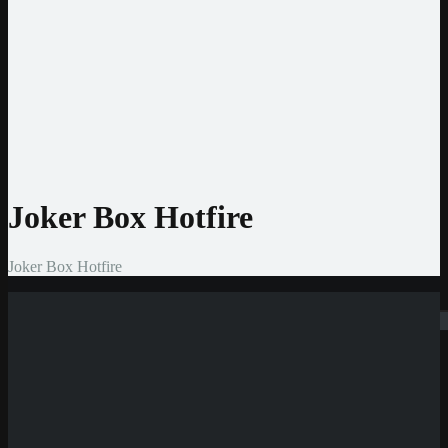
Jeton
CashtoCode
MiFinity
MuchBetter
Auszahlmethoden
Bank Überweisung
MasterCard
Visa
Skrill
Bitcoin
Joker Box Hotfire
Joker Box Hotfire
Suchen
Neue Casinos