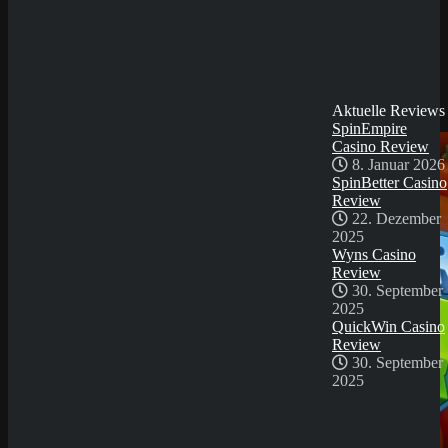
30. September
2025
QuickWin Casino
Review
30. September
2025
Aktuelle Reviews
Demo Spiel
SpinEmpire
Casino Review
8. Januar 2026
SpinBetter Casino
Review
22. Dezember
2025
Wyns Casino
Review
30. September
2025
QuickWin Casino
Review
30. September
2025