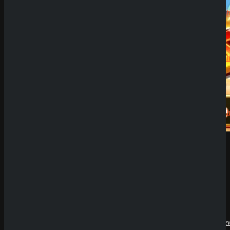
Jens
zu
CryptoRush
200% bis
zu 2.500€
Silizi
zu
CryptoRush
200% bis
zu 2.500€
Robert99
zu
CryptoRush
200% bis
zu 2.500€
Demo Spiel
News
SpinEmpire Casino
Review
8. Januar 2026
SpinBetter Casino
Review
22. Dezember
2025
Wyns Casino Revie