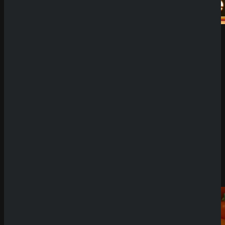
Demo Spiel
Demo Spiel