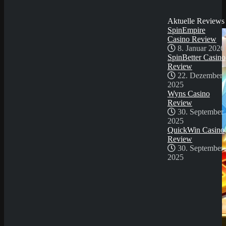
30. September
Sicher dir einen 100% Bonus bis 500€ und spiele
2025
Gold Vault Hot Lines
Aktuelle Reviews
Try Our Featured Games
SpinEmpire
Casino Review
8. Januar 2026
SpinBetter Casino
Review
22. Dezember
2025
Wyns Casino
Review
30. September
2025
QuickWin Casino
Review
30. September
2025