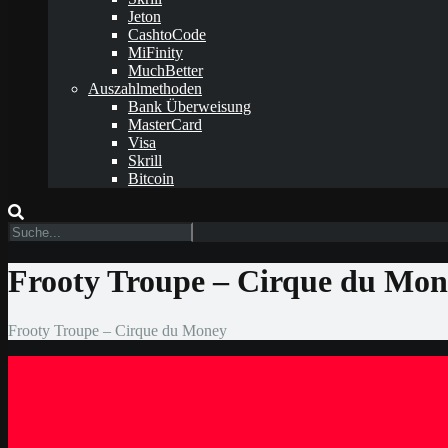
Jeton
CashtoCode
MiFinity
MuchBetter
Auszahlmethoden
Bank Überweisung
MasterCard
Visa
Skrill
Bitcoin
Frooty Troupe – Cirque du Mon
Frooty Troupe – Cirque du Money