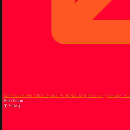
Sicher dir einen 100% Bonus bis 500€ und spiele Frooty Troupe - 
Rate Game
(
0
Votes)