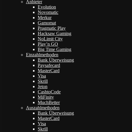
Anbieter
Evolution
Novomatic
Merkur
Gamomat
Pragmatic Play
Hacksaw Gaming
NoLimit City
Play’n GO
Big Time Gaming
Einzahlmethoden
Bank Überweisung
Paysafecard
MasterCard
Visa
Skrill
Jeton
CashtoCode
MiFinity
MuchBetter
Auszahlmethoden
Bank Überweisung
MasterCard
Visa
Skrill