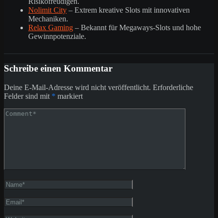
Risikofreudigen.
Nolimit City
– Extrem kreative Slots mit innovativen
Mechaniken.
Relax Gaming
– Bekannt für Megaways-Slots und hohe
Gewinnpotenziale.
Schreibe einen Kommentar
Deine E-Mail-Adresse wird nicht veröffentlicht.
Erforderliche
Felder sind mit
*
markiert