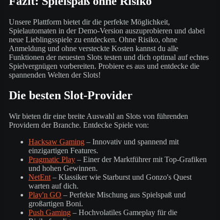
Fazit: Spielspaß ohne Risiko
Unsere Plattform bietet dir die perfekte Möglichkeit,
Spielautomaten in der Demo-Version auszuprobieren und dabei
neue Lieblingsspiele zu entdecken. Ohne Risiko, ohne
Anmeldung und ohne versteckte Kosten kannst du alle
Funktionen der neuesten Slots testen und dich optimal auf echtes
Spielvergnügen vorbereiten. Probiere es aus und entdecke die
spannenden Welten der Slots!
Die besten Slot-Provider
Wir bieten dir eine breite Auswahl an Slots von führenden
Providern der Branche. Entdecke Spiele von:
Hacksaw Gaming
– Innovativ und spannend mit
einzigartigen Features.
Pragmatic Play
– Einer der Marktführer mit Top-Grafiken
und hohen Gewinnen.
NetEnt
– Klassiker wie Starburst und Gonzo's Quest
warten auf dich.
Play'n GO
– Perfekte Mischung aus Spielspaß und
großartigen Boni.
Push Gaming
– Hochvolatiles Gameplay für die