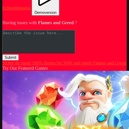
Echtgeldmodus
Demoversion
Having issues with
Flames and Greed
?
Submit
Sicher dir einen 100% Bonus bis 500€ und spiele Flames and Greed
Try Our Featured Games