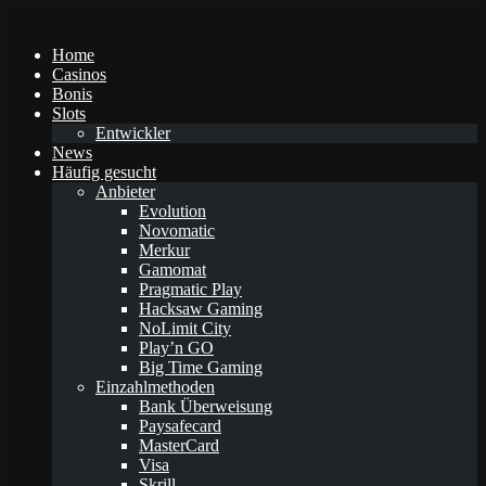
Home
Casinos
Bonis
Slots
Entwickler
News
Häufig gesucht
Anbieter
Evolution
Novomatic
Merkur
Gamomat
Pragmatic Play
Hacksaw Gaming
NoLimit City
Play’n GO
Big Time Gaming
Einzahlmethoden
Bank Überweisung
Paysafecard
MasterCard
Visa
Skrill