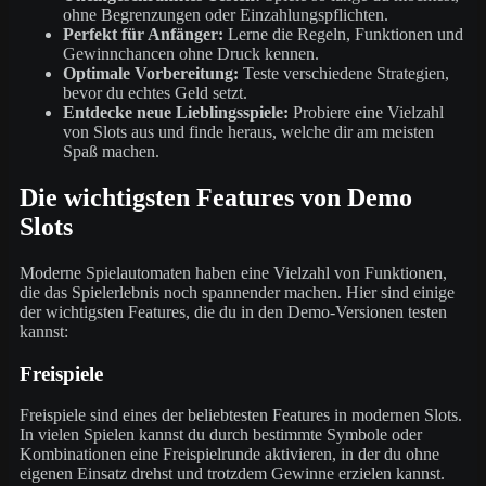
ohne Begrenzungen oder Einzahlungspflichten.
Perfekt für Anfänger:
Lerne die Regeln, Funktionen und
Gewinnchancen ohne Druck kennen.
Optimale Vorbereitung:
Teste verschiedene Strategien,
bevor du echtes Geld setzt.
Entdecke neue Lieblingsspiele:
Probiere eine Vielzahl
von Slots aus und finde heraus, welche dir am meisten
Spaß machen.
Die wichtigsten Features von Demo
Slots
Moderne Spielautomaten haben eine Vielzahl von Funktionen,
die das Spielerlebnis noch spannender machen. Hier sind einige
der wichtigsten Features, die du in den Demo-Versionen testen
kannst:
Freispiele
Freispiele sind eines der beliebtesten Features in modernen Slots.
In vielen Spielen kannst du durch bestimmte Symbole oder
Kombinationen eine Freispielrunde aktivieren, in der du ohne
eigenen Einsatz drehst und trotzdem Gewinne erzielen kannst.