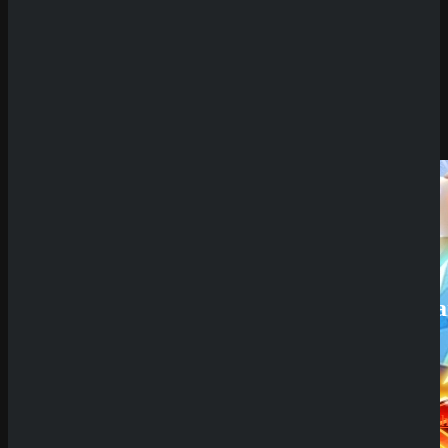
Review
SpinBetter
Casino
Review
Wyns
Submit
Casino
Sicher dir einen 100% Bonus bis 500€ und spiele
Review
Fire Eruption
QuickWin
Try Our Featured Games
Casino
Review
Betista
Casino
Review
Neueste
Kommenta
Alex
zu
Dazard
rami
zu
CryptoRus