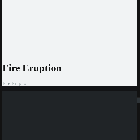
Jeton
CashtoCode
MiFinity
MuchBetter
Auszahlmethoden
Bank Überweisung
MasterCard
Visa
Skrill
Bitcoin
Fire Eruption
Fire Eruption
Suchen
Neue Casinos