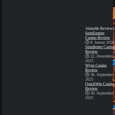
30. September
Demo Spiel
2025
QuickWin Casino
Review
30. September
2025
Aktuelle Reviews
SpinEmpire
Casino Review
8. Januar 2026
SpinBetter Casino
Review
22. Dezember
2025
Wyns Casino
Review
30. September
2025
QuickWin Casino
Review
30. September
2025