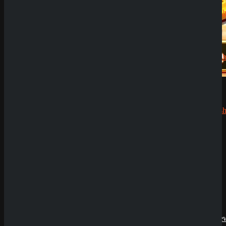
Jens
zu
CryptoRush
200% bis
zu 2.500€
Silizi
zu
CryptoRush
200% bis
zu 2.500€
Demo Spiel
Robert99
zu
CryptoRush
200% bis
zu 2.500€
News
SpinEmpire Casino
Review
8. Januar 2026
SpinBetter Casino
Review
22. Dezember
2025
Wyns Casino Revie