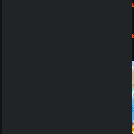
CryptoRush
Having issues with
Dragon Dash
?
200% bis
zu 2.500€
Robert99
zu
CryptoRush
200% bis
Submit
zu 2.500€
Sicher dir einen 100% Bonus bis 500€ und spiele
Dragon Dash
Try Our Featured Games
News
SpinEmpire Casino
Review
8. Januar 2026
SpinBetter Casino
Review
22. Dezember
2025
Wyns Casino Revie
30. September
2025
QuickWin Casino
Review