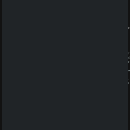
Prestige
SpinE
BESITZER:
JAHRES
Aurevia
10.000.0
IT
BESITZE
Group
GBL
LIZENZ:
Solution
Curacao
N.V.
LIZENZ:
Curacao