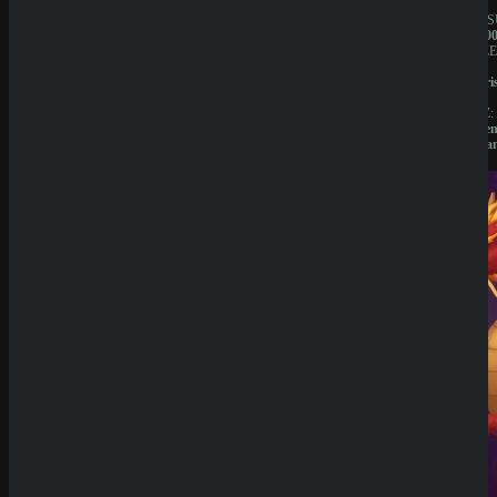
JAHRESUMSATZ:
JAHRES
1.000.000€
1.000.00
BESITZER:
BESITZE
Liernin
Liernin
Enterprises
Enterpri
LTD
LTD
LIZENZ:
LIZENZ:
Komoren
Komore
(Anjouan)
(Anjoua
Neueste
Beiträge
SpinEmpir
e Casino
Review
SpinBetter
Casino
Review
Wyns
Casino