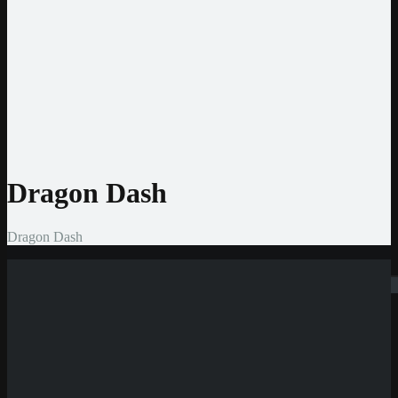
Jeton
CashtoCode
MiFinity
MuchBetter
Auszahlmethoden
Bank Überweisung
MasterCard
Visa
Skrill
Bitcoin
Dragon Dash
Dragon Dash
Suchen
Neue Casinos