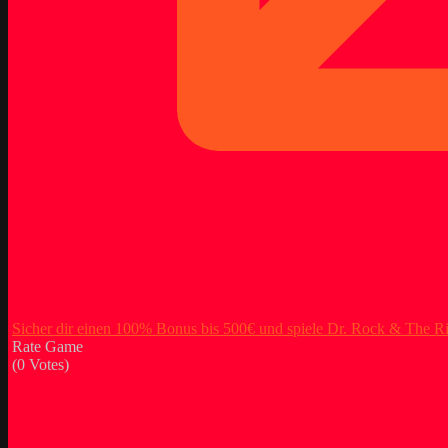
Sicher dir einen 100% Bonus bis 500€ und spiele Dr. Rock & The Ri
Rate Game
(
0
Votes)