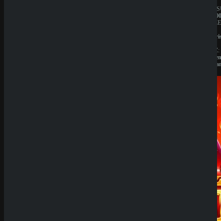
JAHRESUMSATZ:
JAHRES
1.000.000€
1.000.00
BESITZER:
BESITZE
Liernin
Liernin
Enterprises
Enterpri
LTD
LTD
LIZENZ:
LIZENZ:
Komoren
Komore
(Anjouan)
(Anjoua
Neueste
Beiträge
SpinEmpir
e Casino
Review
SpinBetter
Casino
Review
Wyns
Casino