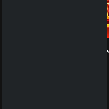
Review
QuickWin
Casino
Review
Betista
Casino
Review
Neueste
Kommenta
Alex
zu
Dazard
rami
zu
CryptoRus
Jens
zu
CryptoRush
200% bis
zu 2.500€
Silizi
zu