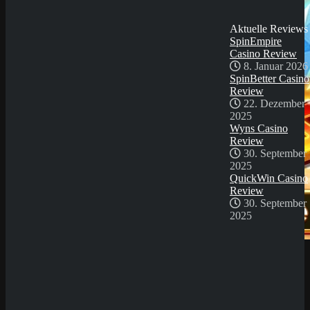
30. September
2025
Aktuelle Reviews
SpinEmpire
Casino Review
8. Januar 2026
SpinBetter Casino
Review
22. Dezember
2025
Wyns Casino
Review
30. September
2025
QuickWin Casino
Review
30. September
2025
Demo Spiel