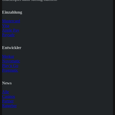
Einzahlung
Mastercard
Visa
Apple Pay
Paysafe
Entwickler
Merkur
Novomatic
Play'n Go
Pragmatic
News
Alle
Casinos
Partner
Ratgeber