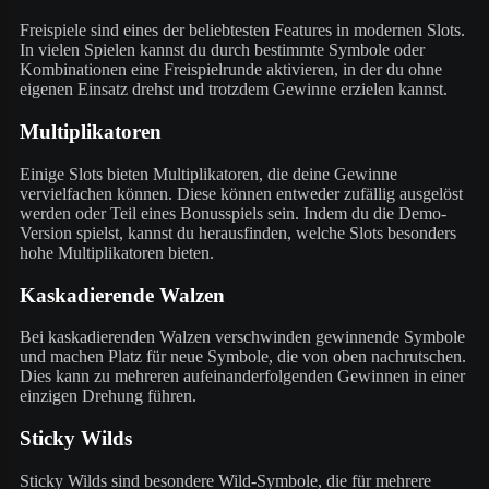
Freispiele sind eines der beliebtesten Features in modernen Slots.
In vielen Spielen kannst du durch bestimmte Symbole oder
Kombinationen eine Freispielrunde aktivieren, in der du ohne
eigenen Einsatz drehst und trotzdem Gewinne erzielen kannst.
Multiplikatoren
Einige Slots bieten Multiplikatoren, die deine Gewinne
vervielfachen können. Diese können entweder zufällig ausgelöst
werden oder Teil eines Bonusspiels sein. Indem du die Demo-
Version spielst, kannst du herausfinden, welche Slots besonders
hohe Multiplikatoren bieten.
Kaskadierende Walzen
Bei kaskadierenden Walzen verschwinden gewinnende Symbole
und machen Platz für neue Symbole, die von oben nachrutschen.
Dies kann zu mehreren aufeinanderfolgenden Gewinnen in einer
einzigen Drehung führen.
Sticky Wilds
Sticky Wilds sind besondere Wild-Symbole, die für mehrere