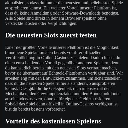
aktualisiert, sodass du immer die neuesten und beliebtesten Spiele
ausprobieren kannst. Ein weiterer Vorteil unserer Plattform ist,
dass du keine Anmeldung oder Software-Downloads benötigst.
Alle Spiele sind direkt in deinem Browser spielbar, ohne
versteckte Kosten oder Verpflichtungen.
Die neuesten Slots zuerst testen
Einer der größten Vorteile unserer Plattform ist die Möglichkeit,
brandneue Spielautomaten bereits vor ihrer offiziellen
Veröffentlichung in Online-Casinos zu spielen. Dadurch hast du
einen entscheidenden Vorteil gegenüber anderen Spielern, denn
du kannst dich bereits mit den neuesten Slots vertraut machen,
bevor sie überhaupt auf Echtgeld-Plattformen verfügbar sind. Wir
arbeiten eng mit den Entwicklern zusammen, um sicherzustellen,
dass du die neuesten Spiele früher als anderswo ausprobieren
kannst. Dies gibt dir die Gelegenheit, dich intensiv mit den
Mechaniken, den Gewinnpotenzialen und den Bonusfunktionen
auseinanderzusetzen, ohne dafür eigenes Geld zu riskieren.
Sobald das Spiel dann offiziell in Online-Casinos verfügbar ist,
bist du bereits bestens vorbereitet.
Vorteile des kostenlosen Spielens