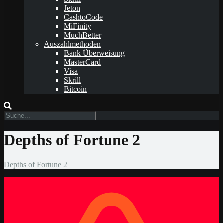
Jeton
CashtoCode
MiFinity
MuchBetter
Auszahlmethoden
Bank Überweisung
MasterCard
Visa
Skrill
Bitcoin
Depths of Fortune 2
Depths of Fortune 2