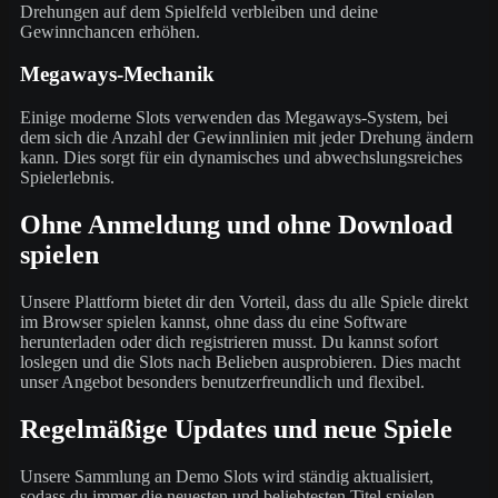
Drehungen auf dem Spielfeld verbleiben und deine
Gewinnchancen erhöhen.
Megaways-Mechanik
Einige moderne Slots verwenden das Megaways-System, bei
dem sich die Anzahl der Gewinnlinien mit jeder Drehung ändern
kann. Dies sorgt für ein dynamisches und abwechslungsreiches
Spielerlebnis.
Ohne Anmeldung und ohne Download
spielen
Unsere Plattform bietet dir den Vorteil, dass du alle Spiele direkt
im Browser spielen kannst, ohne dass du eine Software
herunterladen oder dich registrieren musst. Du kannst sofort
loslegen und die Slots nach Belieben ausprobieren. Dies macht
unser Angebot besonders benutzerfreundlich und flexibel.
Regelmäßige Updates und neue Spiele
Unsere Sammlung an Demo Slots wird ständig aktualisiert,
sodass du immer die neuesten und beliebtesten Titel spielen