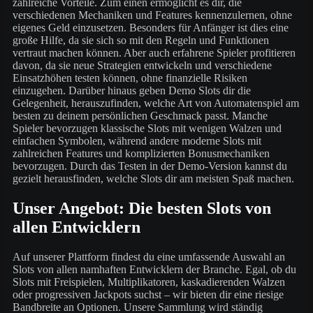
zahlreiche Vorteile. Zum einen ermöglicht es dir, die
verschiedenen Mechaniken und Features kennenzulernen, ohne
eigenes Geld einzusetzen. Besonders für Anfänger ist dies eine
große Hilfe, da sie sich so mit den Regeln und Funktionen
vertraut machen können. Aber auch erfahrene Spieler profitieren
davon, da sie neue Strategien entwickeln und verschiedene
Einsatzhöhen testen können, ohne finanzielle Risiken
einzugehen. Darüber hinaus geben Demo Slots dir die
Gelegenheit, herauszufinden, welche Art von Automatenspiel am
besten zu deinem persönlichen Geschmack passt. Manche
Spieler bevorzugen klassische Slots mit wenigen Walzen und
einfachen Symbolen, während andere moderne Slots mit
zahlreichen Features und komplizierten Bonusmechaniken
bevorzugen. Durch das Testen in der Demo-Version kannst du
gezielt herausfinden, welche Slots dir am meisten Spaß machen.
Unser Angebot: Die besten Slots von
allen Entwicklern
Auf unserer Plattform findest du eine umfassende Auswahl an
Slots von allen namhaften Entwicklern der Branche. Egal, ob du
Slots mit Freispielen, Multiplikatoren, kaskadierenden Walzen
oder progressiven Jackpots suchst – wir bieten dir eine riesige
Bandbreite an Optionen. Unsere Sammlung wird ständig