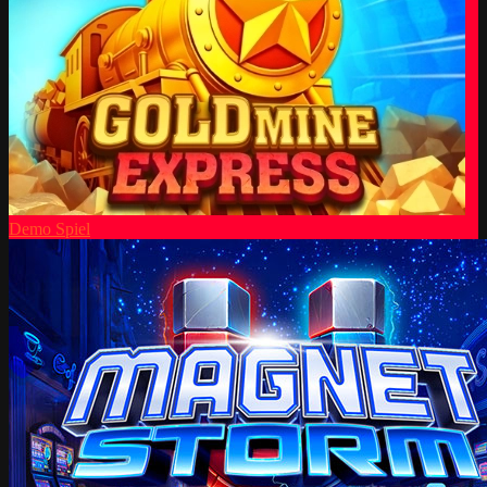
Demo Spiel