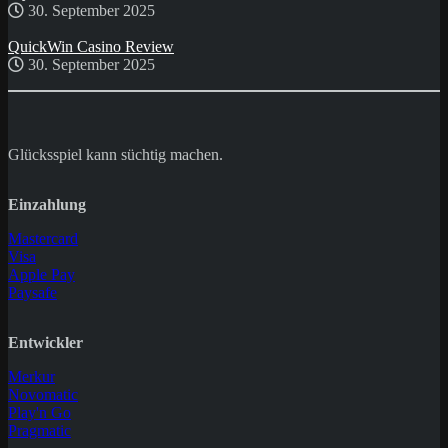
30. September 2025
QuickWin Casino Review
30. September 2025
Glücksspiel kann süchtig machen.
Einzahlung
Mastercard
Visa
Apple Pay
Paysafe
Entwickler
Merkur
Novomatic
Play'n Go
Pragmatic