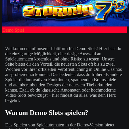
Demo Spiel
Willkommen auf unserer Plattform für Demo Slots! Hier hast du
die einzigartige Möglichkeit, eine riesige Auswahl an
Spielautomaten kostenlos und ohne Risiko zu testen. Unsere
Seite bietet dir den Vorteil, die neuesten Slots oft bis zu zwei
Wochen vor ihrer offiziellen Veröffentlichung in Online-Casinos
ausprobieren zu können. Das bedeutet, dass du früher als andere
Spieler die innovativen Funktionen, spannenden Bonusspiele
und atemberaubenden Designs der neuesten Titel erkunden
kannst. Egal, ob du klassische Automaten oder hochmoderne
Video-Slots bevorzugst – hier findest du alles, was dein Herz
begehrt.
Warum Demo Slots spielen?
Das Spielen von Spielautomaten in der Demo-Version bietet