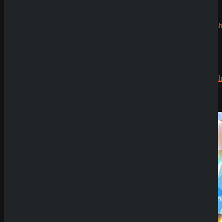
Having issues with
Coin Blitz 2: Ultimate
Silizi
zu
Running Wins
?
CryptoRush
200% bis
zu 2.500€
Robert99
zu
CryptoRush
Submit
200% bis
Sicher dir einen 100% Bonus bis 500€ und spiele
zu 2.500€
Coin Blitz 2: Ultimate Running Wins
Try Our Featured Games
News
SpinEmpire Casino
Review
8. Januar 2026
SpinBetter Casino
Review
22. Dezember
2025
Wyns Casino Revie
30. September
2025