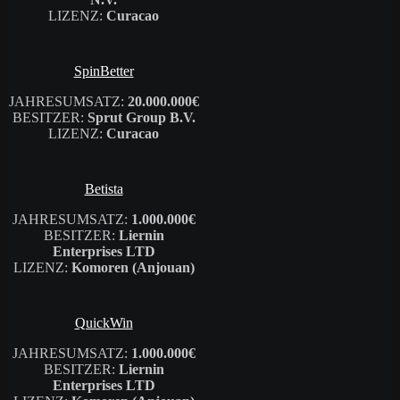
LIZENZ:
Curacao
SpinBetter
JAHRESUMSATZ:
20.000.000€
BESITZER:
Sprut Group B.V.
LIZENZ:
Curacao
Betista
JAHRESUMSATZ:
1.000.000€
BESITZER:
Liernin
Enterprises LTD
LIZENZ:
Komoren (Anjouan)
QuickWin
JAHRESUMSATZ:
1.000.000€
BESITZER:
Liernin
Enterprises LTD