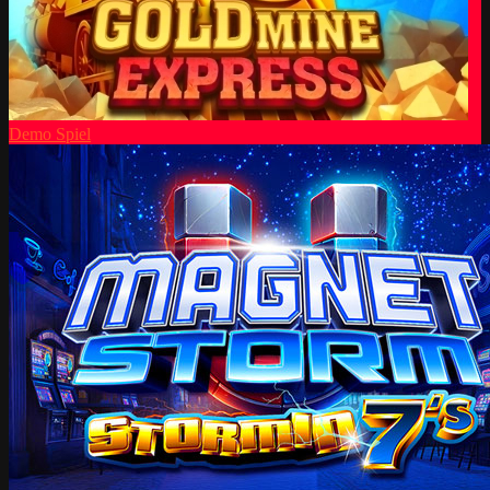
Demo Spiel