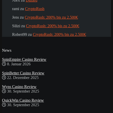
Alex
zu
Dazard
rami
zu
CryptoRush
Jens
zu
CryptoRush: 200% bis zu 2.500€
Silizi
zu
CryptoRush: 200% bis zu 2.500€
Robert99
zu
CryptoRush: 200% bis zu 2.500€
News
SpinEmpire Casino Review
8. Januar 2026
SpinBetter Casino Review
22. Dezember 2025
Wyns Casino Review
30. September 2025
QuickWin Casino Review
30. September 2025