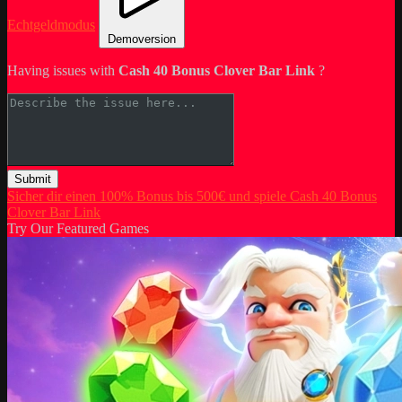
Echtgeldmodus
Demoversion
Having issues with
Cash 40 Bonus Clover Bar Link
?
Submit
Sicher dir einen 100% Bonus bis 500€ und spiele Cash 40 Bonus
Clover Bar Link
Try Our Featured Games