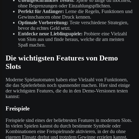
Uneingeschränktes Testen:
Spiele so lange du möchtest,
ohne Begrenzungen oder Einzahlungspflichten.
Perfekt für Anfänger:
Lerne die Regeln, Funktionen und
Gewinnchancen ohne Druck kennen.
Optimale Vorbereitung:
Teste verschiedene Strategien,
bevor du echtes Geld setzt.
Entdecke neue Lieblingsspiele:
Probiere eine Vielzahl
von Slots aus und finde heraus, welche dir am meisten
Spaß machen.
Die wichtigsten Features von Demo
Slots
Moderne Spielautomaten haben eine Vielzahl von Funktionen,
die das Spielerlebnis noch spannender machen. Hier sind einige
der wichtigsten Features, die du in den Demo-Versionen testen
kannst:
Freispiele
Freispiele sind eines der beliebtesten Features in modernen Slots.
In vielen Spielen kannst du durch bestimmte Symbole oder
Kombinationen eine Freispielrunde aktivieren, in der du ohne
eigenen Einsatz drehst und trotzdem Gewinne erzielen kannst.