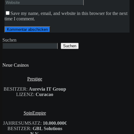
Save my name, email, and website in this browser for the next
time I comment.
Suchen
Suchen
Neue Casinos
Prestige
BESITZER:
Aurevia IT Group
LIZENZ:
Curacao
SpinEmpire
JAHRESUMSATZ:
10.000.000€
BESITZER:
GBL Solutions
N.V.