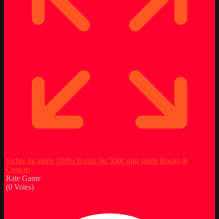
Sicher dir einen 100% Bonus bis 500€ und spiele Books &
Crowns
Rate Game
(
0
Votes)