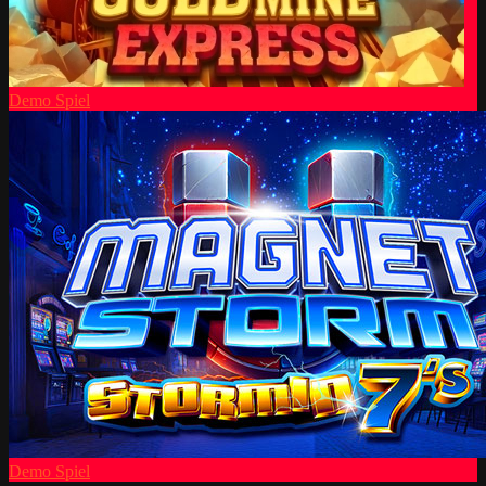
Demo Spiel
Demo Spiel