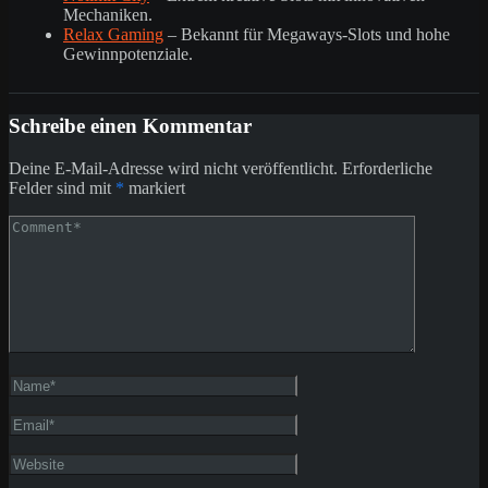
Mechaniken.
Relax Gaming
– Bekannt für Megaways-Slots und hohe
Gewinnpotenziale.
Schreibe einen Kommentar
Deine E-Mail-Adresse wird nicht veröffentlicht.
Erforderliche
Felder sind mit
*
markiert