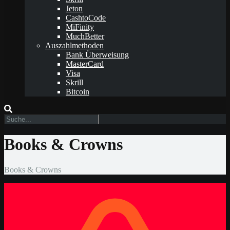
Jeton
CashtoCode
MiFinity
MuchBetter
Auszahlmethoden
Bank Überweisung
MasterCard
Visa
Skrill
Bitcoin
Books & Crowns
Books & Crowns