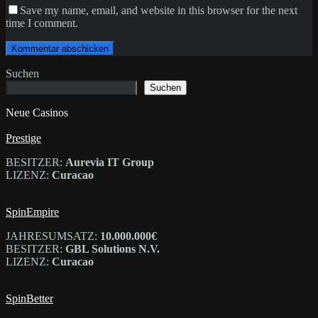
Save my name, email, and website in this browser for the next
time I comment.
Suchen
Suchen
Neue Casinos
Prestige
BESITZER:
Aurevia IT Group
LIZENZ:
Curacao
SpinEmpire
JAHRESUMSATZ:
10.000.000€
BESITZER:
GBL Solutions N.V.
LIZENZ:
Curacao
SpinBetter