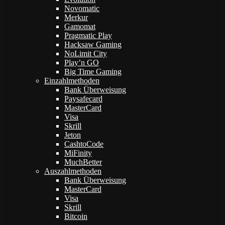
Novomatic
Merkur
Gamomat
Pragmatic Play
Hacksaw Gaming
NoLimit City
Play’n GO
Big Time Gaming
Einzahlmethoden
Bank Überweisung
Paysafecard
MasterCard
Visa
Skrill
Jeton
CashtoCode
MiFinity
MuchBetter
Auszahlmethoden
Bank Überweisung
MasterCard
Visa
Skrill
Bitcoin