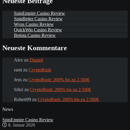
Neueste Beiträge
SpinEmpire Casino Review
SpinBetter Casino Review
Wyns Casino Review
QuickWin Casino Review
Betista Casino Review
Neueste Kommentare
Alex
zu
Dazard
rami
zu
CryptoRush
Jens
zu
CryptoRush: 200% bis zu 2.500€
Silizi
zu
CryptoRush: 200% bis zu 2.500€
Robert99
zu
CryptoRush: 200% bis zu 2.500€
News
SpinEmpire Casino Review
8. Januar 2026