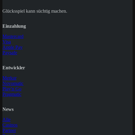
Glücksspiel kann süchtig machen.
Einzahlung
Mastercard
Visa
Apple Pay
Paysafe
Entwickler
Merkur
Novomatic
Play'n Go
Pragmatic
News
Alle
Casinos
Partner