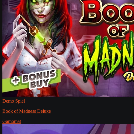
Demo Spiel
Book of Madness Deluxe
Gamomat