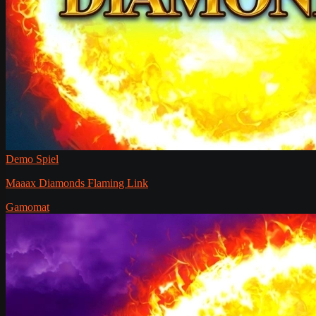
Demo Spiel
Maaax Diamonds Flaming Link
Gamomat