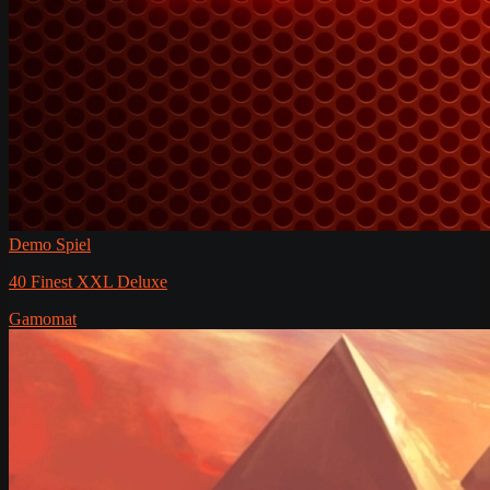
Demo Spiel
40 Finest XXL Deluxe
Gamomat