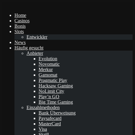
Home
Casinos
Bonis
Slots
Entwickler
News
Häufig gesucht
Anbieter
Evolution
Novomatic
Merkur
Gamomat
Pragmatic Play
Hacksaw Gaming
NoLimit City
Play’n GO
Big Time Gaming
Einzahlmethoden
Bank Überweisung
Paysafecard
MasterCard
Visa
Skrill