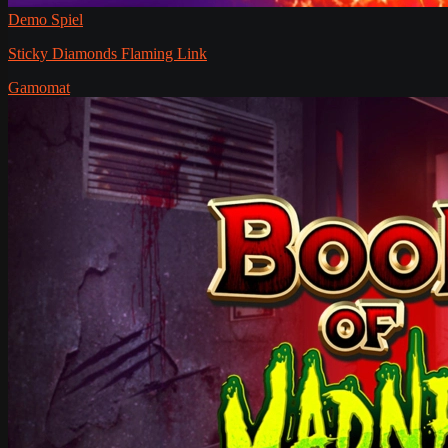
Demo Spiel
Sticky Diamonds Flaming Link
Gamomat