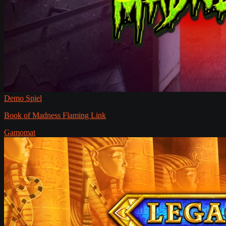
Demo Spiel
Book of Madness Flaming Link
Gamomat