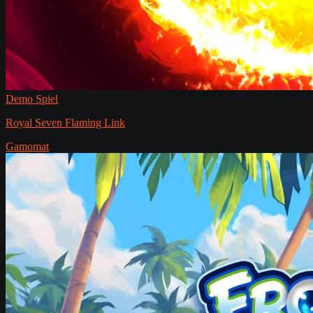
Demo Spiel
Royal Seven Flaming Link
Gamomat