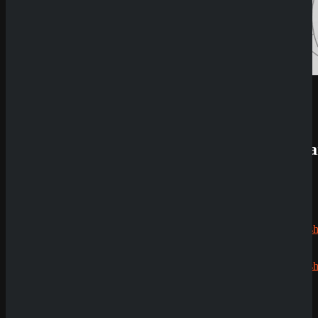
Review
QuickWin
Casino
Review
Betista
Casino
Review
Neueste
Kommenta
Alex
zu
Dazard
rami
zu
CryptoRus
Jens
zu
CryptoRush
200% bis
zu 2.500€
Silizi
zu