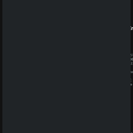
Prestige
SpinE
BESITZER:
JAHRES
Aurevia
10.000.0
IT
BESITZE
Group
GBL
LIZENZ:
Solution
Curacao
N.V.
LIZENZ:
Curacao