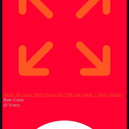
Sicher dir einen 100% Bonus bis 500€ und spiele 7 Djinn Wishes
Rate Game
(
0
Votes)