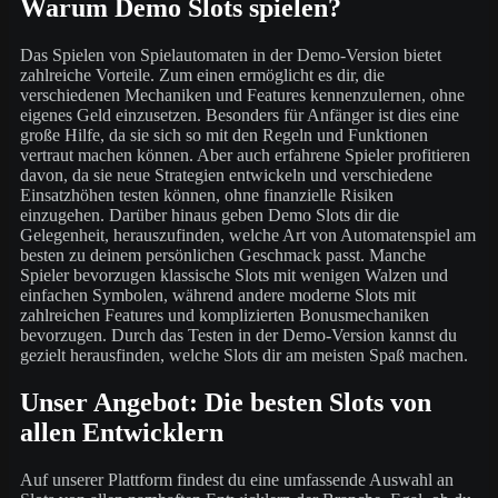
Warum Demo Slots spielen?
Das Spielen von Spielautomaten in der Demo-Version bietet
zahlreiche Vorteile. Zum einen ermöglicht es dir, die
verschiedenen Mechaniken und Features kennenzulernen, ohne
eigenes Geld einzusetzen. Besonders für Anfänger ist dies eine
große Hilfe, da sie sich so mit den Regeln und Funktionen
vertraut machen können. Aber auch erfahrene Spieler profitieren
davon, da sie neue Strategien entwickeln und verschiedene
Einsatzhöhen testen können, ohne finanzielle Risiken
einzugehen. Darüber hinaus geben Demo Slots dir die
Gelegenheit, herauszufinden, welche Art von Automatenspiel am
besten zu deinem persönlichen Geschmack passt. Manche
Spieler bevorzugen klassische Slots mit wenigen Walzen und
einfachen Symbolen, während andere moderne Slots mit
zahlreichen Features und komplizierten Bonusmechaniken
bevorzugen. Durch das Testen in der Demo-Version kannst du
gezielt herausfinden, welche Slots dir am meisten Spaß machen.
Unser Angebot: Die besten Slots von
allen Entwicklern
Auf unserer Plattform findest du eine umfassende Auswahl an