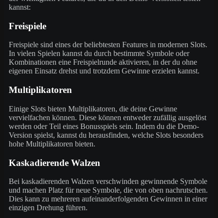
kannst:
Freispiele
Freispiele sind eines der beliebtesten Features in modernen Slots.
In vielen Spielen kannst du durch bestimmte Symbole oder
Kombinationen eine Freispielrunde aktivieren, in der du ohne
eigenen Einsatz drehst und trotzdem Gewinne erzielen kannst.
Multiplikatoren
Einige Slots bieten Multiplikatoren, die deine Gewinne
vervielfachen können. Diese können entweder zufällig ausgelöst
werden oder Teil eines Bonusspiels sein. Indem du die Demo-
Version spielst, kannst du herausfinden, welche Slots besonders
hohe Multiplikatoren bieten.
Kaskadierende Walzen
Bei kaskadierenden Walzen verschwinden gewinnende Symbole
und machen Platz für neue Symbole, die von oben nachrutschen.
Dies kann zu mehreren aufeinanderfolgenden Gewinnen in einer
einzigen Drehung führen.