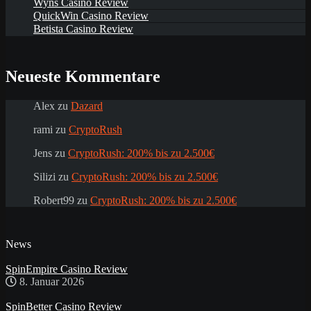
Wyns Casino Review
QuickWin Casino Review
Betista Casino Review
Neueste Kommentare
Alex
zu
Dazard
rami
zu
CryptoRush
Jens
zu
CryptoRush: 200% bis zu 2.500€
Silizi
zu
CryptoRush: 200% bis zu 2.500€
Robert99
zu
CryptoRush: 200% bis zu 2.500€
News
SpinEmpire Casino Review
8. Januar 2026
SpinBetter Casino Review