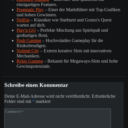
einzigartigen Features.
Pragmatic Play
– Einer der Marktführer mit Top-Grafiken
und hohen Gewinnen.
NetEnt
– Klassiker wie Starburst und Gonzo's Quest
warten auf dich.
Play'n GO
– Perfekte Mischung aus Spielspaß und
großartigen Boni.
Push Gaming
– Hochvolatiles Gameplay für die
Risikofreudigen.
Nolimit City
– Extrem kreative Slots mit innovativen
Mechaniken.
Relax Gaming
– Bekannt für Megaways-Slots und hohe
Gewinnpotenziale.
Schreibe einen Kommentar
Deine E-Mail-Adresse wird nicht veröffentlicht.
Erforderliche
Felder sind mit
*
markiert