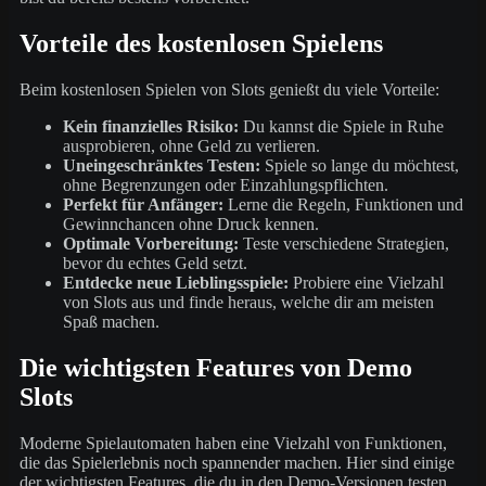
Vorteile des kostenlosen Spielens
Beim kostenlosen Spielen von Slots genießt du viele Vorteile:
Kein finanzielles Risiko:
Du kannst die Spiele in Ruhe
ausprobieren, ohne Geld zu verlieren.
Uneingeschränktes Testen:
Spiele so lange du möchtest,
ohne Begrenzungen oder Einzahlungspflichten.
Perfekt für Anfänger:
Lerne die Regeln, Funktionen und
Gewinnchancen ohne Druck kennen.
Optimale Vorbereitung:
Teste verschiedene Strategien,
bevor du echtes Geld setzt.
Entdecke neue Lieblingsspiele:
Probiere eine Vielzahl
von Slots aus und finde heraus, welche dir am meisten
Spaß machen.
Die wichtigsten Features von Demo
Slots
Moderne Spielautomaten haben eine Vielzahl von Funktionen,
die das Spielerlebnis noch spannender machen. Hier sind einige
der wichtigsten Features, die du in den Demo-Versionen testen