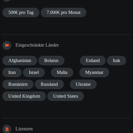
500€ pro Tag
7.000€ pro Monat
Eingeschränkte Länder
Afghanistan
Belarus
Estland
Irak
Iran
Israel
Malta
Myanmar
Rumänien
Russland
Ukraine
United Kingdom
United States
Lizenzen