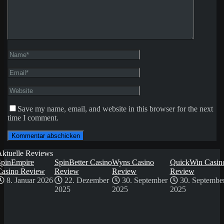
Save my name, email, and website in this browser for the next
time I comment.
Aktuelle Reviews
SpinEmpire
SpinBetter Casino
Wyns Casino
QuickWin Casin
Casino Review
Review
Review
Review
8. Januar 2026
22. Dezember
30. September
30. Septembe
2025
2025
2025