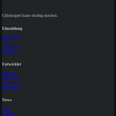
Glücksspiel kann süchtig machen.
Einzahlung
Mastercard
Visa
Apple Pay
Paysafe
Entwickler
Merkur
Novomatic
Play'n Go
Pragmatic
News
Alle
Casinos