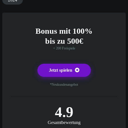
Bonus mit 100%
bis zu 500€
+ 200 Freispiele
Jetzt spielen
*Neukundenangebot
4.9
Gesamtbewertung