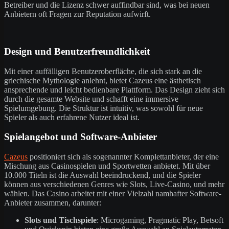
Betreiber und die Lizenz schwer auffindbar sind, was bei neuen
Anbietern oft Fragen zur Reputation aufwirft.
Design und Benutzerfreundlichkeit
Mit einer auffälligen Benutzeroberfläche, die sich stark an die
griechische Mythologie anlehnt, bietet Cazeus eine ästhetisch
ansprechende und leicht bedienbare Plattform. Das Design zieht sich
durch die gesamte Website und schafft eine immersive
Spielumgebung. Die Struktur ist intuitiv, was sowohl für neue
Spieler als auch erfahrene Nutzer ideal ist.
Spielangebot und Software-Anbieter
Cazeus
positioniert sich als sogenannter Komplettanbieter, der eine
Mischung aus Casinospielen und Sportwetten anbietet. Mit über
10.000 Titeln ist die Auswahl beeindruckend, und die Spieler
können aus verschiedenen Genres wie Slots, Live-Casino, und mehr
wählen. Das Casino arbeitet mit einer Vielzahl namhafter Software-
Anbieter zusammen, darunter:
Slots und Tischspiele
: Microgaming, Pragmatic Play, Betsoft