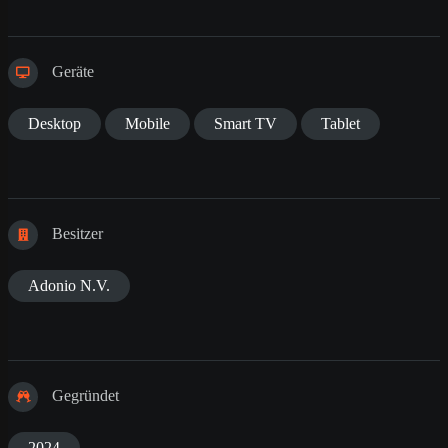
Geräte
Desktop
Mobile
Smart TV
Tablet
Besitzer
Adonio N.V.
Gegründet
2024