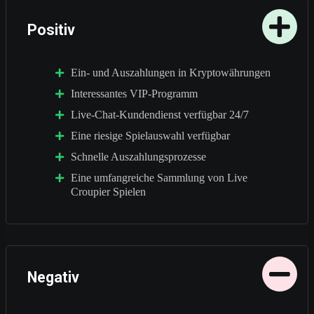
Positiv
Ein- und Auszahlungen in Kryptowährungen
Interessantes VIP-Programm
Live-Chat-Kundendienst verfügbar 24/7
Eine riesige Spielauswahl verfügbar
Schnelle Auszahlungsprozesse
Eine umfangreiche Sammlung von Live
Croupier Spielen
Negativ