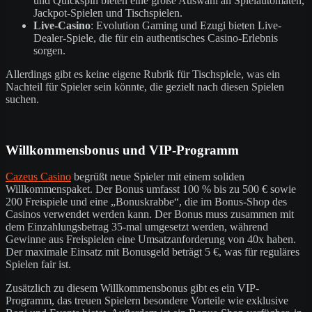
und Quickspin bieten eine große Auswahl an Spielautomaten,
Jackpot-Spielen und Tischspielen.
Live-Casino
: Evolution Gaming und Ezugi bieten Live-
Dealer-Spiele, die für ein authentisches Casino-Erlebnis
sorgen.
Allerdings gibt es keine eigene Rubrik für Tischspiele, was ein
Nachteil für Spieler sein könnte, die gezielt nach diesen Spielen
suchen.
Willkommensbonus und VIP-Programm
Cazeus Casino
begrüßt neue Spieler mit einem soliden
Willkommenspaket. Der Bonus umfasst 100 % bis zu 500 € sowie
200 Freispiele und eine „Bonuskrabbe“, die im Bonus-Shop des
Casinos verwendet werden kann. Der Bonus muss zusammen mit
dem Einzahlungsbetrag 35-mal umgesetzt werden, während
Gewinne aus Freispielen eine Umsatzanforderung von 40x haben.
Der maximale Einsatz mit Bonusgeld beträgt 5 €, was für reguläres
Spielen fair ist.
Zusätzlich zu diesem Willkommensbonus gibt es ein VIP-
Programm, das treuen Spielern besondere Vorteile wie exklusive