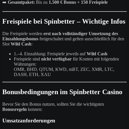
➡️
Gesamtpaket:
Bis zu
1.500 € Bonus + 150 Freispiele
Freispiele bei Spinbetter – Wichtige Infos
Die Freispiele werden
erst nach vollständiger Umsetzung des
Einzahlungsbonus
freigeschaltet und gelten ausschließlich für den
Slot
Wild Cash
:
1.–4. Einzahlung: Freispiele jeweils auf
Wild Cash
Freispiele sind
nicht verfügbar
für Konten mit folgenden
Währungen:
OMR, BHD, QTUM, KWD, mBT, ZEC, XMR, LTC,
DASH, ETH, XAU
Bonusbedingungen im Spinbetter Casino
Bevor Sie den Bonus nutzen, sollten Sie die wichtigsten
Bonusregeln
kennen:
Umsatzanforderungen