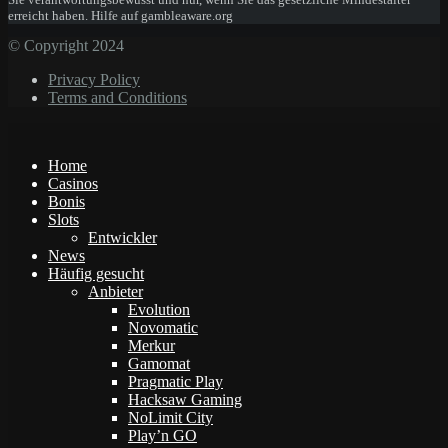
erreicht haben. Hilfe auf gambleaware.org
© Copyright 2024
Privacy Policy
Terms and Conditions
Home
Casinos
Bonis
Slots
Entwickler
News
Häufig gesucht
Anbieter
Evolution
Novomatic
Merkur
Gamomat
Pragmatic Play
Hacksaw Gaming
NoLimit City
Play’n GO