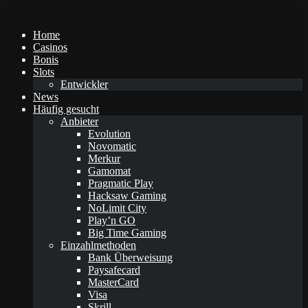
Home
Casinos
Bonis
Slots
Entwickler
News
Häufig gesucht
Anbieter
Evolution
Novomatic
Merkur
Gamomat
Pragmatic Play
Hacksaw Gaming
NoLimit City
Play’n GO
Big Time Gaming
Einzahlmethoden
Bank Überweisung
Paysafecard
MasterCard
Visa
Skrill