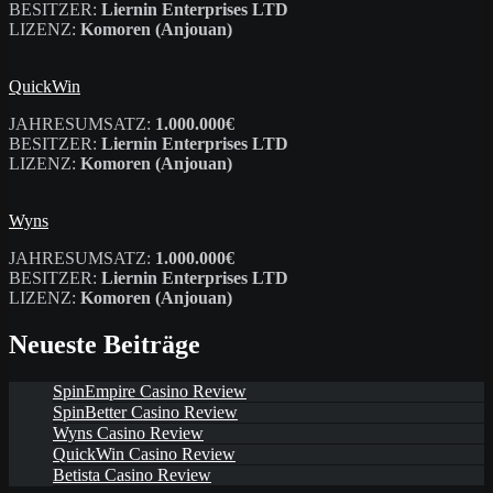
BESITZER:
Liernin Enterprises LTD
LIZENZ:
Komoren (Anjouan)
QuickWin
JAHRESUMSATZ:
1.000.000€
BESITZER:
Liernin Enterprises LTD
LIZENZ:
Komoren (Anjouan)
Wyns
JAHRESUMSATZ:
1.000.000€
BESITZER:
Liernin Enterprises LTD
LIZENZ:
Komoren (Anjouan)
Neueste Beiträge
SpinEmpire Casino Review
SpinBetter Casino Review
Wyns Casino Review
QuickWin Casino Review
Betista Casino Review