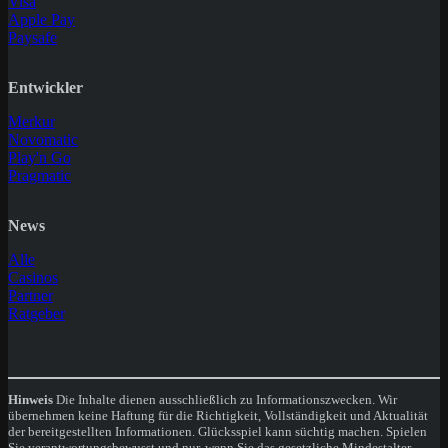
Visa
Apple Pay
Paysafe
Entwickler
Merkur
Novomatic
Play'n Go
Pragmatic
News
Alle
Casinos
Partner
Ratgeber
Hinweis
Die Inhalte dienen ausschließlich zu Informationszwecken. Wir
übernehmen keine Haftung für die Richtigkeit, Vollständigkeit und Aktualität
der bereitgestellten Informationen. Glücksspiel kann süchtig machen. Spielen
Sie verantwortungsbewusst und nur, wenn Sie das gesetzliche Mindestalter