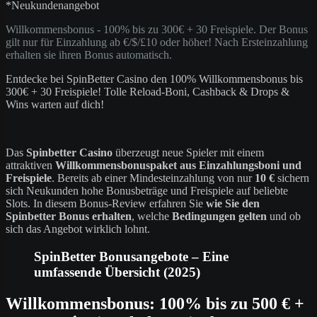
*Neukundenangebot
Willkommensbonus - 100% bis zu 300€ + 30 Freispiele. Der Bonus
gilt nur für Einzahlung ab €/$/£10 oder höher! Nach Ersteinzahlung
erhalten sie ihren Bonus automatisch.
Entdecke bei SpinBetter Casino den 100% Willkommensbonus bis
300€ + 30 Freispiele! Tolle Reload-Boni, Cashback & Drops &
Wins warten auf dich!
Das
Spinbetter Casino
überzeugt neue Spieler mit einem
attraktiven
Willkommensbonuspaket aus Einzahlungsboni und
Freispiele
. Bereits ab einer Mindesteinzahlung von nur
10 €
sichern
sich Neukunden hohe Bonusbeträge und Freispiele auf beliebte
Slots. In diesem Bonus-Review erfahren Sie
wie Sie den
Spinbetter Bonus erhalten
, welche
Bedingungen gelten
und ob
sich das Angebot wirklich lohnt.
SpinBetter Bonusangebote – Eine
umfassende Übersicht (2025)
Willkommensbonus: 100% bis zu 500 € +