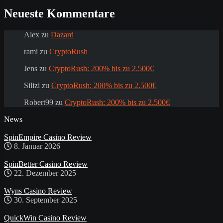
Neueste Kommentare
Alex
zu
Dazard
rami
zu
CryptoRush
Jens
zu
CryptoRush: 200% bis zu 2.500€
Silizi
zu
CryptoRush: 200% bis zu 2.500€
Robert99
zu
CryptoRush: 200% bis zu 2.500€
News
SpinEmpire Casino Review
8. Januar 2026
SpinBetter Casino Review
22. Dezember 2025
Wyns Casino Review
30. September 2025
QuickWin Casino Review