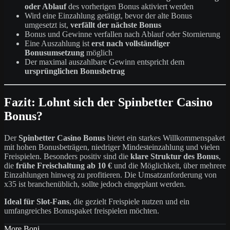
oder Ablauf
des vorherigen Bonus aktiviert werden
Wird eine Einzahlung getätigt, bevor der alte Bonus
umgesetzt ist,
verfällt der nächste Bonus
Bonus und Gewinne verfallen nach Ablauf oder Stornierung
Eine Auszahlung ist
erst nach vollständiger
Bonusumsetzung
möglich
Der maximal auszahlbare Gewinn entspricht dem
ursprünglichen Bonusbetrag
Fazit: Lohnt sich der Spinbetter Casino
Bonus?
Der
Spinbetter Casino Bonus
bietet ein starkes Willkommenspaket
mit hohen Bonusbeträgen, niedriger Mindesteinzahlung und vielen
Freispielen. Besonders positiv sind die
klare Struktur des Bonus
,
die
frühe Freischaltung ab 10 €
und die Möglichkeit, über mehrere
Einzahlungen hinweg zu profitieren. Die Umsatzanforderung von
x35 ist branchenüblich, sollte jedoch eingeplant werden.
Ideal für Slot-Fans
, die gezielt Freispiele nutzen und ein
umfangreiches Bonuspaket freispielen möchten.
More Boni