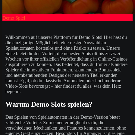
Demo Spiel
Willkommen auf unserer Plattform für Demo Slots! Hier hast du
die einzigartige Möglichkeit, eine riesige Auswahl an
Spielautomaten kostenlos und ohne Risiko zu testen. Unsere
Seite bietet dir den Vorteil, die neuesten Slots oft bis zu zwei
Wochen vor ihrer offiziellen Veröffentlichung in Online-Casinos
ausprobieren zu können. Das bedeutet, dass du früher als andere
Spieler die innovativen Funktionen, spannenden Bonusspiele
und atemberaubenden Designs der neuesten Titel erkunden
kannst. Egal, ob du klassische Automaten oder hochmoderne
Video-Slots bevorzugst – hier findest du alles, was dein Herz
begehrt.
Warum Demo Slots spielen?
Das Spielen von Spielautomaten in der Demo-Version bietet
zahlreiche Vorteile. Zum einen ermöglicht es dir, die
verschiedenen Mechaniken und Features kennenzulernen, ohne
eigenes Geld einzusetzen. Besonders für Anfänger ist dies eine