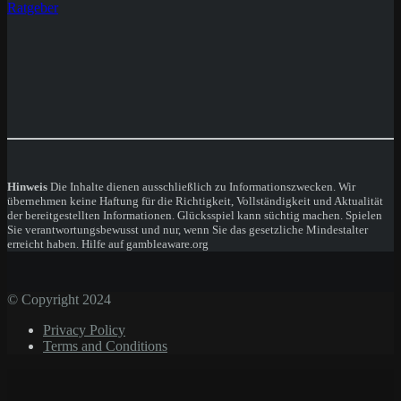
Ratgeber
Hinweis
Die Inhalte dienen ausschließlich zu Informationszwecken. Wir
übernehmen keine Haftung für die Richtigkeit, Vollständigkeit und Aktualität
der bereitgestellten Informationen. Glücksspiel kann süchtig machen. Spielen
Sie verantwortungsbewusst und nur, wenn Sie das gesetzliche Mindestalter
erreicht haben. Hilfe auf gambleaware.org
© Copyright 2024
Privacy Policy
Terms and Conditions