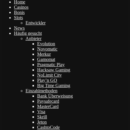
Home
Casinos
Bonis
Slots
Entwickler
News
Häufig gesucht
Anbieter
Evolution
Novomatic
Merkur
Gamomat
Pragmatic Play
Hacksaw Gaming
NoLimit City
Play’n GO
Big Time Gaming
Einzahlmethoden
Bank Überweisung
Paysafecard
MasterCard
Visa
Skrill
Jeton
CashtoCode