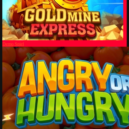
Demo Spiel