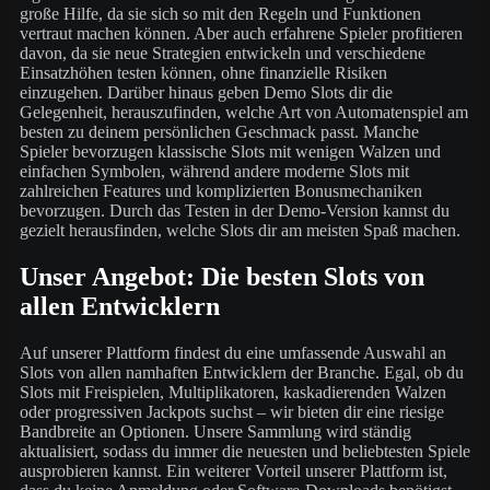
große Hilfe, da sie sich so mit den Regeln und Funktionen
vertraut machen können. Aber auch erfahrene Spieler profitieren
davon, da sie neue Strategien entwickeln und verschiedene
Einsatzhöhen testen können, ohne finanzielle Risiken
einzugehen. Darüber hinaus geben Demo Slots dir die
Gelegenheit, herauszufinden, welche Art von Automatenspiel am
besten zu deinem persönlichen Geschmack passt. Manche
Spieler bevorzugen klassische Slots mit wenigen Walzen und
einfachen Symbolen, während andere moderne Slots mit
zahlreichen Features und komplizierten Bonusmechaniken
bevorzugen. Durch das Testen in der Demo-Version kannst du
gezielt herausfinden, welche Slots dir am meisten Spaß machen.
Unser Angebot: Die besten Slots von
allen Entwicklern
Auf unserer Plattform findest du eine umfassende Auswahl an
Slots von allen namhaften Entwicklern der Branche. Egal, ob du
Slots mit Freispielen, Multiplikatoren, kaskadierenden Walzen
oder progressiven Jackpots suchst – wir bieten dir eine riesige
Bandbreite an Optionen. Unsere Sammlung wird ständig
aktualisiert, sodass du immer die neuesten und beliebtesten Spiele
ausprobieren kannst. Ein weiterer Vorteil unserer Plattform ist,