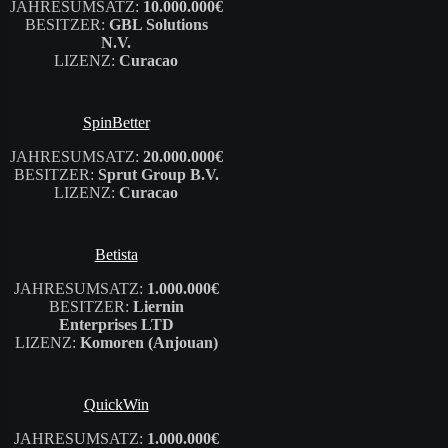
JAHRESUMSATZ:
10.000.000€
BESITZER:
GBL Solutions
N.V.
LIZENZ:
Curacao
SpinBetter
JAHRESUMSATZ:
20.000.000€
BESITZER:
Sprut Group B.V.
LIZENZ:
Curacao
Betista
JAHRESUMSATZ:
1.000.000€
BESITZER:
Liernin
Enterprises LTD
LIZENZ:
Komoren (Anjouan)
QuickWin
JAHRESUMSATZ:
1.000.000€