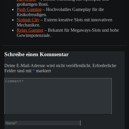
großartigen Boni.
Push Gaming
– Hochvolatiles Gameplay für die
Risikofreudigen.
Nolimit City
– Extrem kreative Slots mit innovativen
Mechaniken.
Relax Gaming
– Bekannt für Megaways-Slots und hohe
Gewinnpotenziale.
Schreibe einen Kommentar
Deine E-Mail-Adresse wird nicht veröffentlicht.
Erforderliche
Felder sind mit
*
markiert