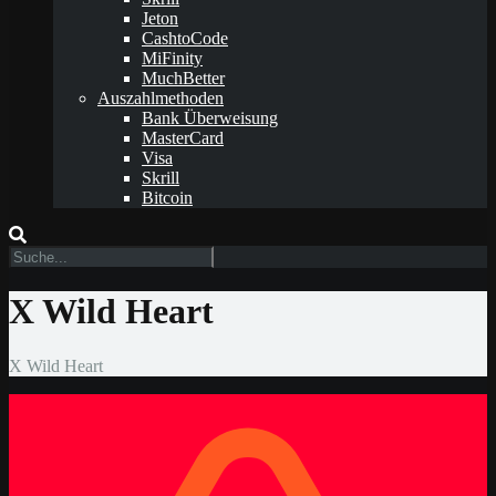
Jeton
CashtoCode
MiFinity
MuchBetter
Auszahlmethoden
Bank Überweisung
MasterCard
Visa
Skrill
Bitcoin
X Wild Heart
X Wild Heart