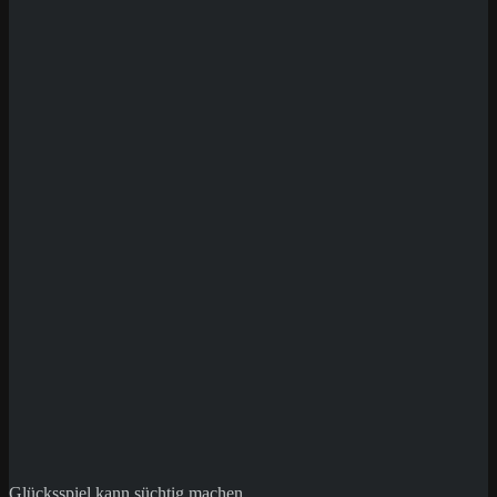
Save my name, email, and website in this
browser for the next time I comment.
Glücksspiel kann süchtig machen.