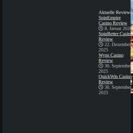
30. September
2025
Aktuelle Reviews
SpinEmpire
Casino Review
8. Januar 2026
SpinBetter Casino
Review
22. Dezember
2025
Wyns Casino
Review
30. September
2025
QuickWin Casino
Review
30. September
2025
Demo Spiel