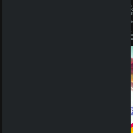
JAHRESUMSATZ:
JAHRES
1.000.000€
1.000.00
BESITZER:
BESITZE
Liernin
Liernin
Enterprises
Enterpri
LTD
LTD
LIZENZ:
LIZENZ:
Komoren
Komore
(Anjouan)
(Anjoua
Neueste
Beiträge
SpinEmpir
e Casino
Review
SpinBetter
Casino
Review
Wyns
Casino