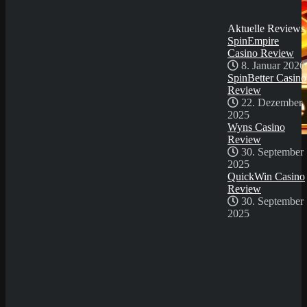
30. September
2025
Aktuelle Reviews
SpinEmpire
Casino Review
8. Januar 2026
SpinBetter Casino
Review
22. Dezember
2025
Wyns Casino
Review
Demo Spiel
30. September
2025
QuickWin Casino
Review
30. September
2025