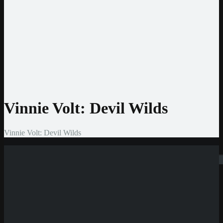
Jeton
CashtoCode
MiFinity
MuchBetter
Auszahlmethoden
Bank Überweisung
MasterCard
Visa
Skrill
Bitcoin
Vinnie Volt: Devil Wilds
Vinnie Volt: Devil Wilds
Suchen
Neue Casinos