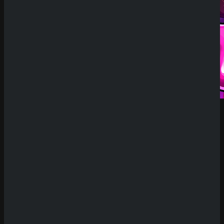
Demo Spiel
Willkommen auf unserer Plattform für Demo
Slots! Hier hast du die einzigartige Möglichkeit,
eine riesige Auswahl an Spielautomaten
kostenlos und ohne Risiko zu testen. Unsere
Seite bietet dir den Vorteil, die neuesten Slots
oft bis zu zwei Wochen vor ihrer offiziellen
Veröffentlichung in Online-Casinos
ausprobieren zu können. Das bedeutet, dass du
früher als andere Spieler die innovativen
Funktionen, spannenden Bonusspiele und