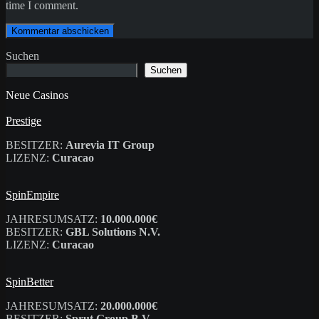
time I comment.
Suchen
Suchen
Neue Casinos
Prestige
BESITZER:
Aurevia IT Group
LIZENZ:
Curacao
SpinEmpire
JAHRESUMSATZ:
10.000.000€
BESITZER:
GBL Solutions N.V.
LIZENZ:
Curacao
SpinBetter
JAHRESUMSATZ:
20.000.000€
BESITZER:
Sprut Group B.V.