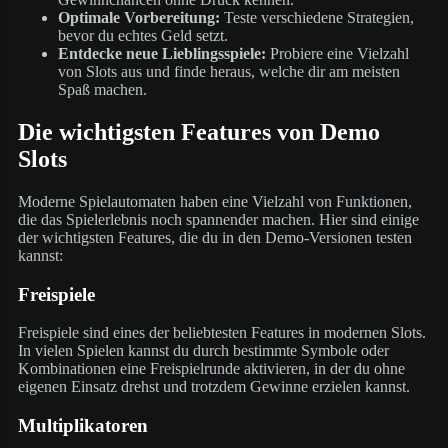
Optimale Vorbereitung:
Teste verschiedene Strategien,
bevor du echtes Geld setzt.
Entdecke neue Lieblingsspiele:
Probiere eine Vielzahl
von Slots aus und finde heraus, welche dir am meisten
Spaß machen.
Die wichtigsten Features von Demo
Slots
Moderne Spielautomaten haben eine Vielzahl von Funktionen,
die das Spielerlebnis noch spannender machen. Hier sind einige
der wichtigsten Features, die du in den Demo-Versionen testen
kannst:
Freispiele
Freispiele sind eines der beliebtesten Features in modernen Slots.
In vielen Spielen kannst du durch bestimmte Symbole oder
Kombinationen eine Freispielrunde aktivieren, in der du ohne
eigenen Einsatz drehst und trotzdem Gewinne erzielen kannst.
Multiplikatoren