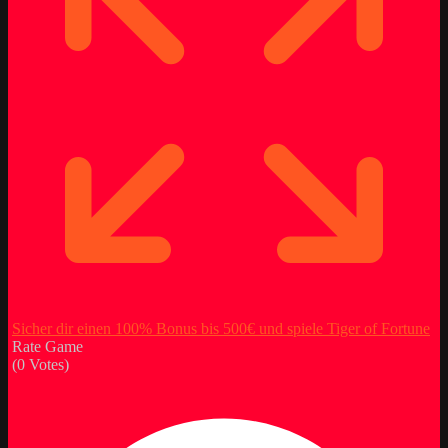
Sicher dir einen 100% Bonus bis 500€ und spiele Tiger of Fortune
Rate Game
(
0
Votes)