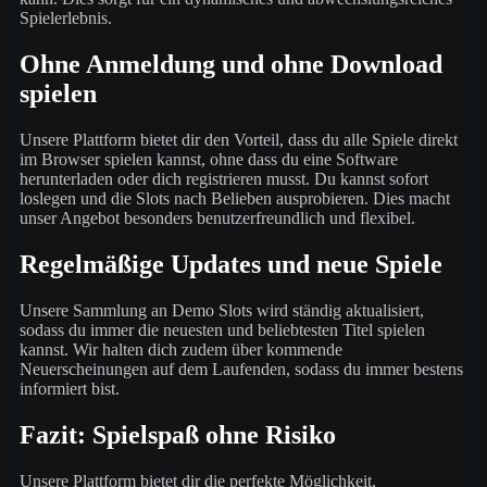
Spielerlebnis.
Ohne Anmeldung und ohne Download
spielen
Unsere Plattform bietet dir den Vorteil, dass du alle Spiele direkt
im Browser spielen kannst, ohne dass du eine Software
herunterladen oder dich registrieren musst. Du kannst sofort
loslegen und die Slots nach Belieben ausprobieren. Dies macht
unser Angebot besonders benutzerfreundlich und flexibel.
Regelmäßige Updates und neue Spiele
Unsere Sammlung an Demo Slots wird ständig aktualisiert,
sodass du immer die neuesten und beliebtesten Titel spielen
kannst. Wir halten dich zudem über kommende
Neuerscheinungen auf dem Laufenden, sodass du immer bestens
informiert bist.
Fazit: Spielspaß ohne Risiko
Unsere Plattform bietet dir die perfekte Möglichkeit,