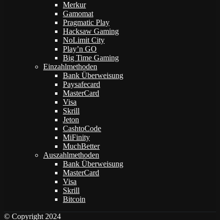
Merkur
Gamomat
Pragmatic Play
Hacksaw Gaming
NoLimit City
Play’n GO
Big Time Gaming
Einzahlmethoden
Bank Überweisung
Paysafecard
MasterCard
Visa
Skrill
Jeton
CashtoCode
MiFinity
MuchBetter
Auszahlmethoden
Bank Überweisung
MasterCard
Visa
Skrill
Bitcoin
© Copyright 2024