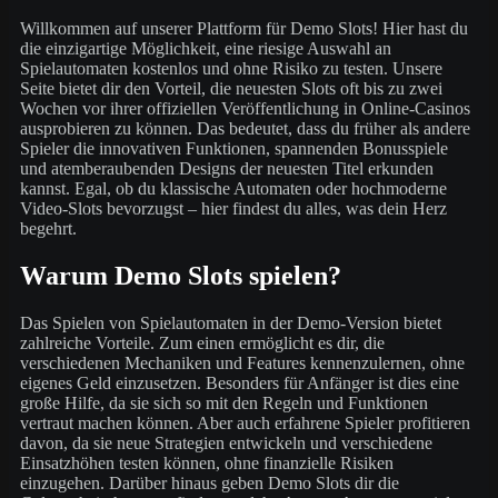
Willkommen auf unserer Plattform für Demo Slots! Hier hast du
die einzigartige Möglichkeit, eine riesige Auswahl an
Spielautomaten kostenlos und ohne Risiko zu testen. Unsere
Seite bietet dir den Vorteil, die neuesten Slots oft bis zu zwei
Wochen vor ihrer offiziellen Veröffentlichung in Online-Casinos
ausprobieren zu können. Das bedeutet, dass du früher als andere
Spieler die innovativen Funktionen, spannenden Bonusspiele
und atemberaubenden Designs der neuesten Titel erkunden
kannst. Egal, ob du klassische Automaten oder hochmoderne
Video-Slots bevorzugst – hier findest du alles, was dein Herz
begehrt.
Warum Demo Slots spielen?
Das Spielen von Spielautomaten in der Demo-Version bietet
zahlreiche Vorteile. Zum einen ermöglicht es dir, die
verschiedenen Mechaniken und Features kennenzulernen, ohne
eigenes Geld einzusetzen. Besonders für Anfänger ist dies eine
große Hilfe, da sie sich so mit den Regeln und Funktionen
vertraut machen können. Aber auch erfahrene Spieler profitieren
davon, da sie neue Strategien entwickeln und verschiedene
Einsatzhöhen testen können, ohne finanzielle Risiken
einzugehen. Darüber hinaus geben Demo Slots dir die