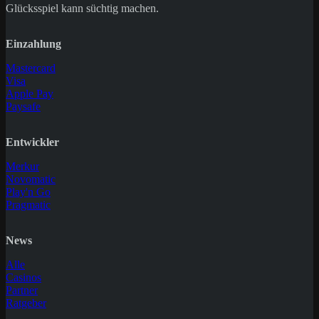
Glücksspiel kann süchtig machen.
Einzahlung
Mastercard
Visa
Apple Pay
Paysafe
Entwickler
Merkur
Novomatic
Play'n Go
Pragmatic
News
Alle
Casinos
Partner
Ratgeber