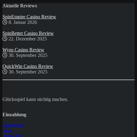
Aktuelle Reviews
SpinEmpire Casino Review
8. Januar 2026
SpinBetter Casino Review
22. Dezember 2025
Wyns Casino Review
30. September 2025
QuickWin Casino Review
30. September 2025
Glücksspiel kann süchtig machen.
Einzahlung
Mastercard
Visa
Apple Pay