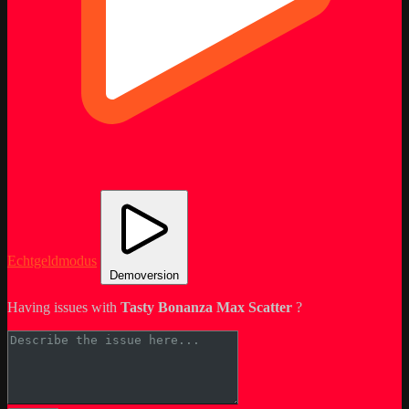
Echtgeldmodus
Demoversion
Having issues with
Tasty Bonanza Max Scatter
?