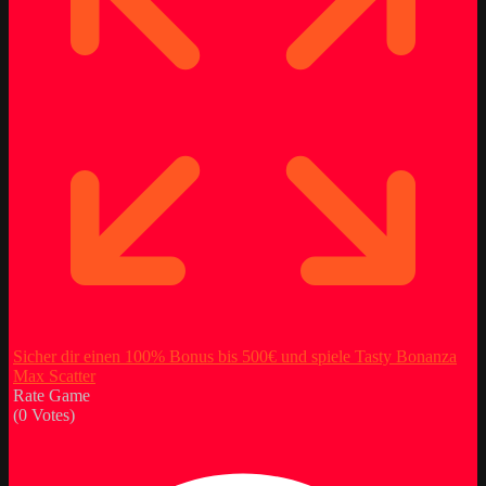
Sicher dir einen 100% Bonus bis 500€ und spiele Tasty Bonanza
Max Scatter
Rate Game
(
0
Votes)