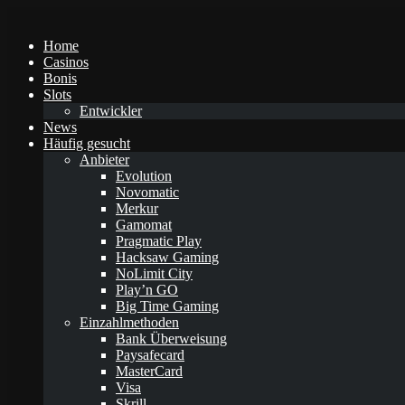
Home
Casinos
Bonis
Slots
Entwickler
News
Häufig gesucht
Anbieter
Evolution
Novomatic
Merkur
Gamomat
Pragmatic Play
Hacksaw Gaming
NoLimit City
Play’n GO
Big Time Gaming
Einzahlmethoden
Bank Überweisung
Paysafecard
MasterCard
Visa
Skrill