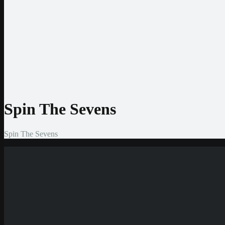
Aus
Spin The Sevens
Spin The Sevens