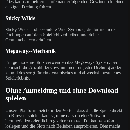
Dies kann zu mehreren aufeinanderfolgenden Gewinnen in einer
einzigen Drehung führen.
Sticky Wilds
Sticky Wilds sind besondere Wild-Symbole, die für mehrere
Drehungen auf dem Spielfeld verbleiben und deine
Gewinnchancen erhöhen.
Megaways-Mechanik
Einige moderne Slots verwenden das Megaways-System, bei
dem sich die Anzahl der Gewinnlinien mit jeder Drehung ändern
kann. Dies sorgt für ein dynamisches und abwechslungsreiches
Spielerlebnis.
Ohne Anmeldung und ohne Download
spielen
Unsere Plattform bietet dir den Vorteil, dass du alle Spiele direkt
im Browser spielen kannst, ohne dass du eine Software
herunterladen oder dich registrieren musst. Du kannst sofort
loslegen und die Slots nach Belieben ausprobieren. Dies macht