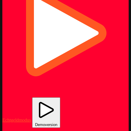
Echtgeldmodus
Demoversion