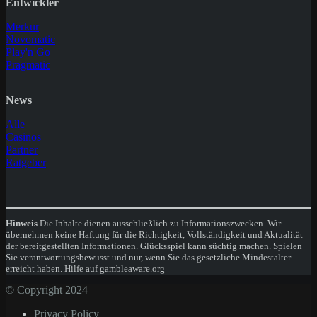
Entwickler
Merkur
Novomatic
Play'n Go
Pragmatic
News
Alle
Casinos
Partner
Ratgeber
Hinweis
Die Inhalte dienen ausschließlich zu Informationszwecken. Wir
übernehmen keine Haftung für die Richtigkeit, Vollständigkeit und Aktualität
der bereitgestellten Informationen. Glücksspiel kann süchtig machen. Spielen
Sie verantwortungsbewusst und nur, wenn Sie das gesetzliche Mindestalter
erreicht haben. Hilfe auf gambleaware.org
© Copyright 2024
Privacy Policy