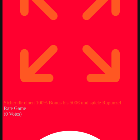
Sicher dir einen 100% Bonus bis 500€ und spiele Rapunzel
Rate Game
(
0
Votes)