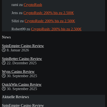
rami
zu
CryptoRush
Jens
zu
CryptoRush: 200% bis zu 2.500€
Silizi
zu
CryptoRush: 200% bis zu 2.500€
Robert99
zu
CryptoRush: 200% bis zu 2.500€
News
SpinEmpire Casino Review
8. Januar 2026
SpinBetter Casino Review
22. Dezember 2025
Wyns Casino Review
30. September 2025
QuickWin Casino Review
30. September 2025
Aktuelle Reviews
SpinEmpire Casino Review