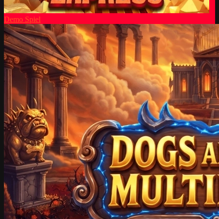
Demo Spiel