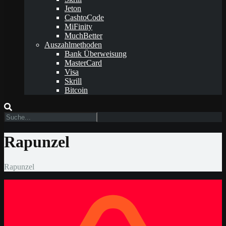
Jeton
CashtoCode
MiFinity
MuchBetter
Auszahlmethoden
Bank Überweisung
MasterCard
Visa
Skrill
Bitcoin
Rapunzel
Rapunzel