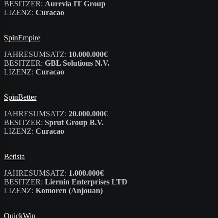
BESITZER:
Aurevia IT Group
LIZENZ:
Curacao
SpinEmpire
JAHRESUMSATZ:
10.000.000€
BESITZER:
GBL Solutions N.V.
LIZENZ:
Curacao
SpinBetter
JAHRESUMSATZ:
20.000.000€
BESITZER:
Sprut Group B.V.
LIZENZ:
Curacao
Betista
JAHRESUMSATZ:
1.000.000€
BESITZER:
Liernin Enterprises LTD
LIZENZ:
Komoren (Anjouan)
QuickWin