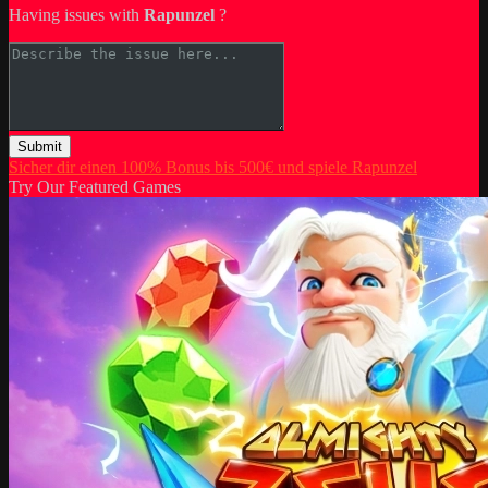
Having issues with
Rapunzel
?
Submit
Sicher dir einen 100% Bonus bis 500€ und spiele Rapunzel
Try Our Featured Games