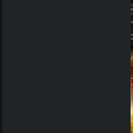
JAHRESUMSATZ:
JAHRES
1.000.000€
1.000.00
BESITZER:
BESITZE
Liernin
Liernin
Enterprises
Enterpri
LTD
LTD
LIZENZ:
LIZENZ:
Komoren
Komore
(Anjouan)
(Anjoua
Neueste
Beiträge
SpinEmpir
e Casino
Review
SpinBetter
Casino
Review
Wyns
Casino