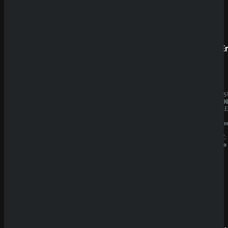
Prestige
SpinE
BESITZER:
JAHRES
Aurevia
10.000.0
IT
BESITZE
Group
GBL
LIZENZ:
Solution
Curacao
N.V.
LIZENZ:
Curacao