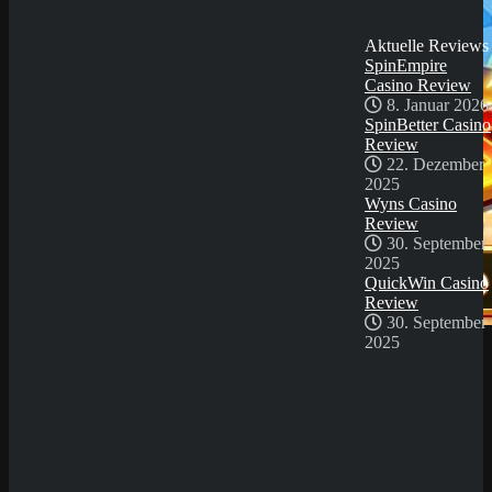
30. September
2025
Aktuelle Reviews
SpinEmpire
Casino Review
8. Januar 2026
SpinBetter Casino
Review
22. Dezember
2025
Wyns Casino
Review
30. September
2025
QuickWin Casino
Review
30. September
Demo Spiel
2025