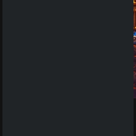
Demo Spiel
Willkommen auf unserer Plattform für Demo
Slots! Hier hast du die einzigartige Möglichkeit,
eine riesige Auswahl an Spielautomaten