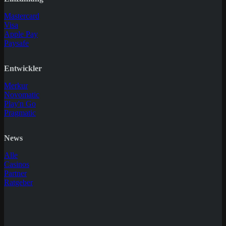
Mastercard
Visa
Apple Pay
Paysafe
Entwickler
Merkur
Novomatic
Play'n Go
Pragmatic
News
Alle
Casinos
Partner
Ratgeber