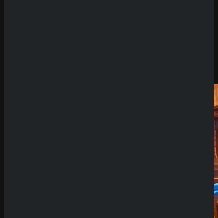
Demo Spiel