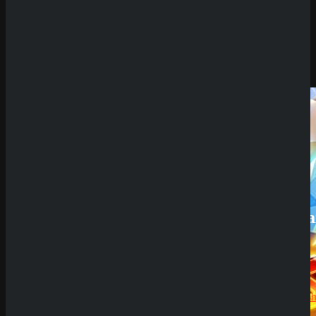
Review
SpinBetter
Casino
Submit
Review
Sicher dir einen 100% Bonus bis 500€ und spiele
Wyns
Magma Gold
Casino
Try Our Featured Games
Review
QuickWin
Casino
Review
Betista
Casino
Review
Neueste
Kommenta
Alex
zu
Dazard
rami
zu
CryptoRus