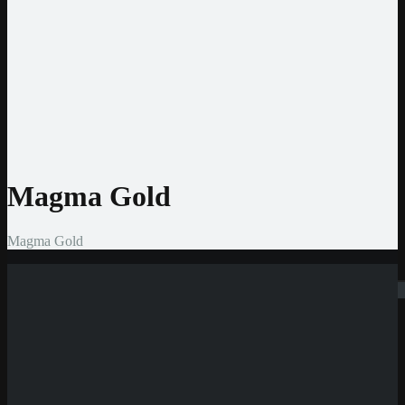
Jeton
CashtoCode
MiFinity
MuchBetter
Auszahlmethoden
Bank Überweisung
MasterCard
Visa
Skrill
Bitcoin
Magma Gold
Magma Gold
Suchen
Neue Casinos