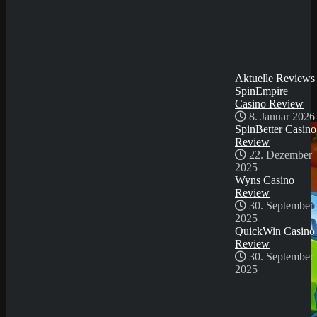
30. September
2025
QuickWin Casino
Review
30. September
2025
Aktuelle Reviews
SpinEmpire
Casino Review
Demo Spiel
8. Januar 2026
SpinBetter Casino
Review
22. Dezember
2025
Wyns Casino
Review
30. September
2025
QuickWin Casino
Review
30. September
2025