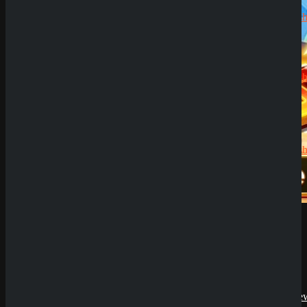
Jens
zu
CryptoRush
200% bis
zu 2.500€
Silizi
zu
CryptoRush
200% bis
zu 2.500€
Robert99
zu
CryptoRush
200% bis
zu 2.500€
News
SpinEmpire Casino
Demo Spiel
Review
8. Januar 2026
SpinBetter Casino
Review
22. Dezember
2025
Wyns Casino Revie