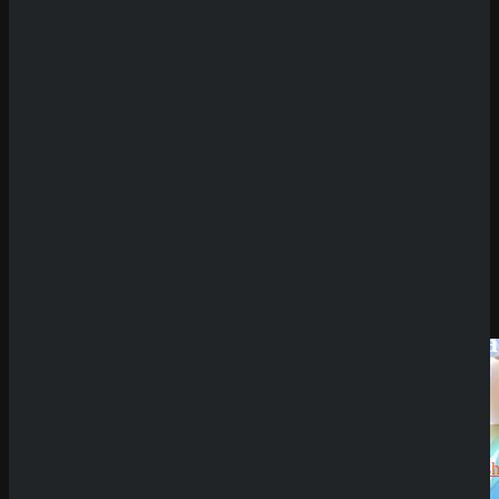
Review
SpinBetter
Casino
Echtgeldmodus
Review
Demoversion
Wyns
Casino
Having issues with
Fruitinator Island
?
Review
QuickWin
Casino
Review
Betista
Casino
Review
Submit
Sicher dir einen 100% Bonus bis 500€ und spiele
Neueste
Fruitinator Island
Try Our Featured Games
Kommenta
Alex
zu
Dazard
rami
zu
CryptoRus