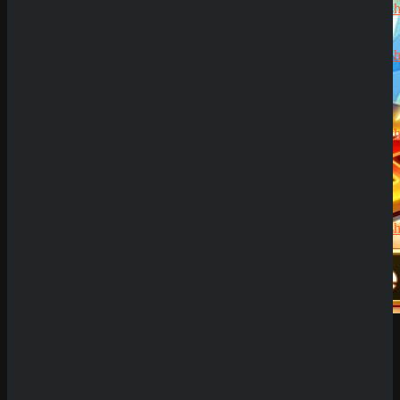
CryptoRus
Jens
zu
CryptoRush
200% bis
zu 2.500€
Silizi
zu
CryptoRush
200% bis
zu 2.500€
Robert99
zu
CryptoRush
200% bis
zu 2.500€
News
SpinEmpire Casino
Review
Demo Spiel
8. Januar 2026
SpinBetter Casino
Review
22. Dezember