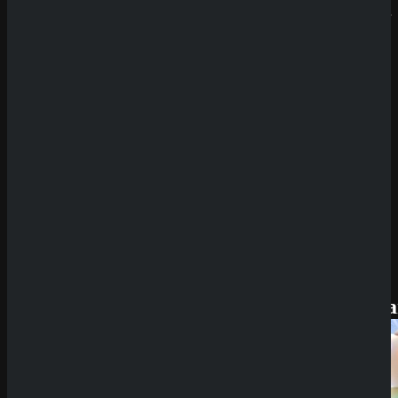
SpinEmpir
e Casino
Review
SpinBetter
Casino
Echtgeldmodus
Review
Demoversion
Wyns
Casino
Having issues with
Fruit Storm Diamond
Review
Treasures
?
QuickWin
Casino
Review
Betista
Casino
Review
Submit
Neueste
Sicher dir einen 100% Bonus bis 500€ und spiele
Fruit Storm Diamond Treasures
Kommenta
Try Our Featured Games
Alex
zu
Dazard
rami
zu