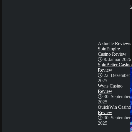
2025
Wyns Casino Revie
30. September
2025
QuickWin Casino
Review
30. September
2025
Aktuelle Reviews
SpinEmpire
Casino Review
8. Januar 2026
Demo Spiel
SpinBetter Casino
Review
22. Dezember
2025
Wyns Casino
Review
30. September
2025
QuickWin Casino
Review
30. September
2025