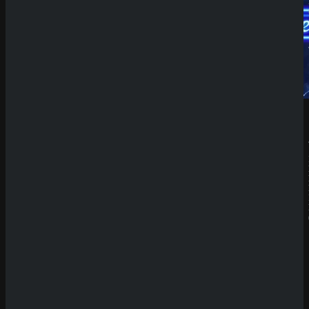
Neueste
Beiträge