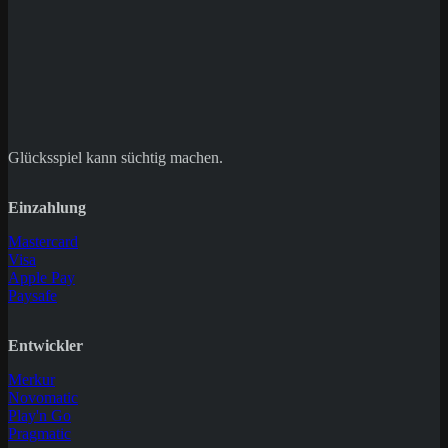
Save my name, email, and website in this
browser for the next time I comment.
Glücksspiel kann süchtig machen.
Einzahlung
Mastercard
Visa
Apple Pay
Paysafe
Entwickler
Merkur
Novomatic
Play'n Go
Pragmatic