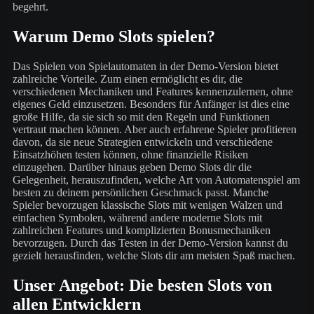
begehrt.
Warum Demo Slots spielen?
Das Spielen von Spielautomaten in der Demo-Version bietet
zahlreiche Vorteile. Zum einen ermöglicht es dir, die
verschiedenen Mechaniken und Features kennenzulernen, ohne
eigenes Geld einzusetzen. Besonders für Anfänger ist dies eine
große Hilfe, da sie sich so mit den Regeln und Funktionen
vertraut machen können. Aber auch erfahrene Spieler profitieren
davon, da sie neue Strategien entwickeln und verschiedene
Einsatzhöhen testen können, ohne finanzielle Risiken
einzugehen. Darüber hinaus geben Demo Slots dir die
Gelegenheit, herauszufinden, welche Art von Automatenspiel am
besten zu deinem persönlichen Geschmack passt. Manche
Spieler bevorzugen klassische Slots mit wenigen Walzen und
einfachen Symbolen, während andere moderne Slots mit
zahlreichen Features und komplizierten Bonusmechaniken
bevorzugen. Durch das Testen in der Demo-Version kannst du
gezielt herausfinden, welche Slots dir am meisten Spaß machen.
Unser Angebot: Die besten Slots von
allen Entwicklern