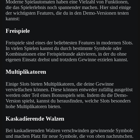
Moderne Spielautomaten haben eine Vielzahl von Funktionen,
die das Spielerlebnis noch spannender machen. Hier sind einige
der wichtigsten Features, die du in den Demo-Versionen testen
kannst:
Freispiele
Freispiele sind eines der beliebtesten Features in modernen Slots.
In vielen Spielen kannst du durch bestimmte Symbole oder
Kombinationen eine Freispielrunde aktivieren, in der du ohne
eigenen Einsatz drehst und trotzdem Gewinne erzielen kannst.
Multiplikatoren
Einige Slots bieten Multiplikatoren, die deine Gewinne
vervielfachen können. Diese können entweder zufällig ausgelöst
werden oder Teil eines Bonusspiels sein. Indem du die Demo-
Version spielst, kannst du herausfinden, welche Slots besonders
hohe Multiplikatoren bieten.
Kaskadierende Walzen
Bei kaskadierenden Walzen verschwinden gewinnende Symbole
und machen Platz für neue Symbole, die von oben nachrutschen.