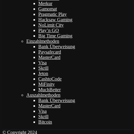
Merkur
Gamomat
Pragmatic Play
Hacksaw Gaming
NoLimit City
Play’n GO
Big Time Gaming
Einzahlmethoden
Bank Überweisung
Paysafecard
MasterCard
Visa
Skrill
Jeton
CashtoCode
MiFinity
MuchBetter
Auszahlmethoden
Bank Überweisung
MasterCard
Visa
Skrill
Bitcoin
© Copyright 2024