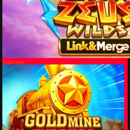
Demo Spiel