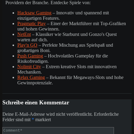
Providern der Branche. Entdecke Spiele von:
Hacksaw Gaming
– Innovativ und spannend mit
einzigartigen Features.
Pragmatic Play
– Einer der Marktführer mit Top-Grafiken
und hohen Gewinnen.
NetEnt
– Klassiker wie Starburst und Gonzo's Quest
warten auf dich.
Play'n GO
– Perfekte Mischung aus Spielspaß und
großartigen Boni.
Push Gaming
– Hochvolatiles Gameplay für die
Risikofreudigen.
Nolimit City
– Extrem kreative Slots mit innovativen
Mechaniken.
Relax Gaming
– Bekannt für Megaways-Slots und hohe
Gewinnpotenziale.
Schreibe einen Kommentar
Deine E-Mail-Adresse wird nicht veröffentlicht.
Erforderliche
Felder sind mit
*
markiert