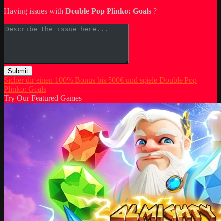
Having issues with
Double Pop Plinko: Goals
?
Submit
Sicher dir einen 100% Bonus bis 500€ und spiele Double Pop
Plinko: Goals
Try Our Featured Games