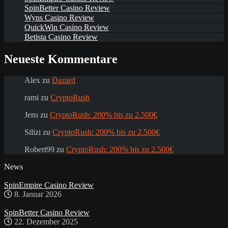
SpinBetter Casino Review
Wyns Casino Review
QuickWin Casino Review
Betista Casino Review
Neueste Kommentare
Alex
zu
Dazard
rami
zu
CryptoRush
Jens
zu
CryptoRush: 200% bis zu 2.500€
Silizi
zu
CryptoRush: 200% bis zu 2.500€
Robert99
zu
CryptoRush: 200% bis zu 2.500€
News
SpinEmpire Casino Review
8. Januar 2026
SpinBetter Casino Review
22. Dezember 2025