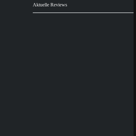
Aktuelle Reviews