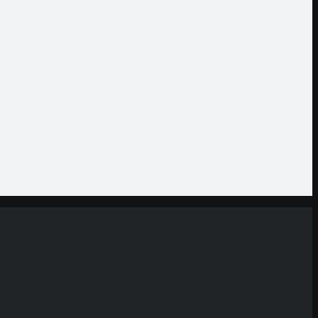
Suchen
Suchen
Neue Casinos
Prestige