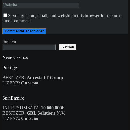
Save my name, email, and website in this browser for the next
time I comment.
Suchen
Suchen
Neue Casinos
Prestige
BESITZER:
Aurevia IT Group
LIZENZ:
Curacao
SpinEmpire
JAHRESUMSATZ:
10.000.000€
BESITZER:
GBL Solutions N.V.
LIZENZ:
Curacao