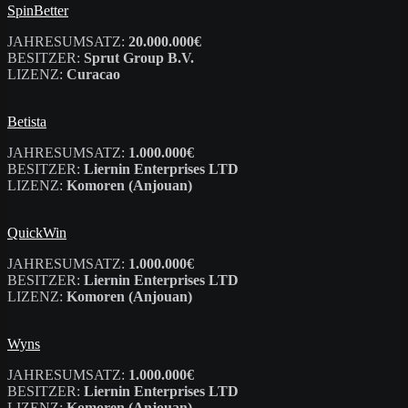
SpinBetter
JAHRESUMSATZ:
20.000.000€
BESITZER:
Sprut Group B.V.
LIZENZ:
Curacao
Betista
JAHRESUMSATZ:
1.000.000€
BESITZER:
Liernin Enterprises LTD
LIZENZ:
Komoren (Anjouan)
QuickWin
JAHRESUMSATZ:
1.000.000€
BESITZER:
Liernin Enterprises LTD
LIZENZ:
Komoren (Anjouan)
Wyns
JAHRESUMSATZ:
1.000.000€
BESITZER:
Liernin Enterprises LTD
LIZENZ:
Komoren (Anjouan)