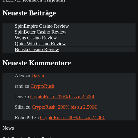
Neueste Beiträge
SpinEmpire Casino Review
SpinBetter Casino Review
Wyns Casino Review
QuickWin Casino Review
Betista Casino Review
Neueste Kommentare
Alex
zu
Dazard
rami
zu
CryptoRush
Jens
zu
CryptoRush: 200% bis zu 2.500€
Silizi
zu
CryptoRush: 200% bis zu 2.500€
Robert99
zu
CryptoRush: 200% bis zu 2.500€
News