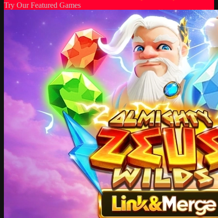
Try Our Featured Games