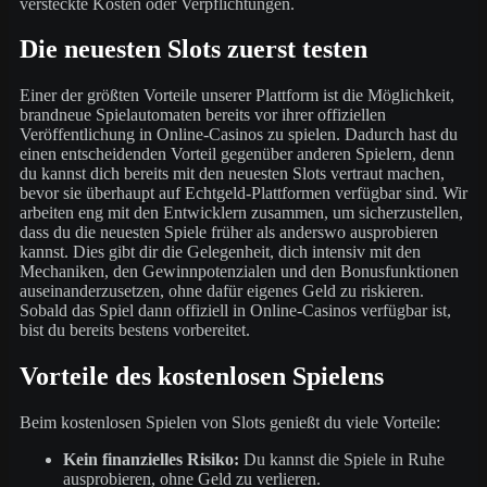
versteckte Kosten oder Verpflichtungen.
Die neuesten Slots zuerst testen
Einer der größten Vorteile unserer Plattform ist die Möglichkeit,
brandneue Spielautomaten bereits vor ihrer offiziellen
Veröffentlichung in Online-Casinos zu spielen. Dadurch hast du
einen entscheidenden Vorteil gegenüber anderen Spielern, denn
du kannst dich bereits mit den neuesten Slots vertraut machen,
bevor sie überhaupt auf Echtgeld-Plattformen verfügbar sind. Wir
arbeiten eng mit den Entwicklern zusammen, um sicherzustellen,
dass du die neuesten Spiele früher als anderswo ausprobieren
kannst. Dies gibt dir die Gelegenheit, dich intensiv mit den
Mechaniken, den Gewinnpotenzialen und den Bonusfunktionen
auseinanderzusetzen, ohne dafür eigenes Geld zu riskieren.
Sobald das Spiel dann offiziell in Online-Casinos verfügbar ist,
bist du bereits bestens vorbereitet.
Vorteile des kostenlosen Spielens
Beim kostenlosen Spielen von Slots genießt du viele Vorteile:
Kein finanzielles Risiko:
Du kannst die Spiele in Ruhe
ausprobieren, ohne Geld zu verlieren.