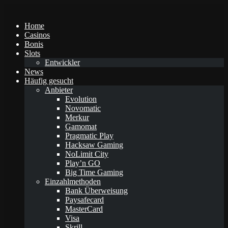
Home
Casinos
Bonis
Slots
Entwickler
News
Häufig gesucht
Anbieter
Evolution
Novomatic
Merkur
Gamomat
Pragmatic Play
Hacksaw Gaming
NoLimit City
Play’n GO
Big Time Gaming
Einzahlmethoden
Bank Überweisung
Paysafecard
MasterCard
Visa
Skrill