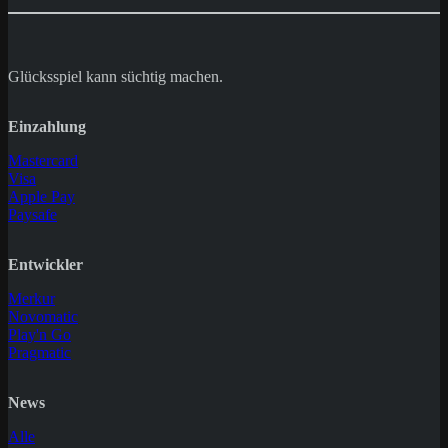
Glücksspiel kann süchtig machen.
Einzahlung
Mastercard
Visa
Apple Pay
Paysafe
Entwickler
Merkur
Novomatic
Play'n Go
Pragmatic
News
Alle