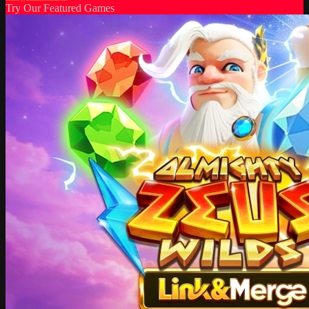
Try Our Featured Games