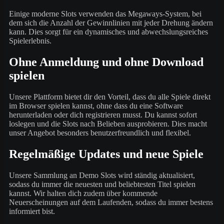
Einige moderne Slots verwenden das Megaways-System, bei
dem sich die Anzahl der Gewinnlinien mit jeder Drehung ändern
kann. Dies sorgt für ein dynamisches und abwechslungsreiches
Spielerlebnis.
Ohne Anmeldung und ohne Download
spielen
Unsere Plattform bietet dir den Vorteil, dass du alle Spiele direkt
im Browser spielen kannst, ohne dass du eine Software
herunterladen oder dich registrieren musst. Du kannst sofort
loslegen und die Slots nach Belieben ausprobieren. Dies macht
unser Angebot besonders benutzerfreundlich und flexibel.
Regelmäßige Updates und neue Spiele
Unsere Sammlung an Demo Slots wird ständig aktualisiert,
sodass du immer die neuesten und beliebtesten Titel spielen
kannst. Wir halten dich zudem über kommende
Neuerscheinungen auf dem Laufenden, sodass du immer bestens
informiert bist.