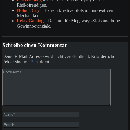
Risikofreudigen.
Nolimit City
– Extrem kreative Slots mit innovativen
Mechaniken.
Relax Gaming
– Bekannt für Megaways-Slots und hohe
Gewinnpotenziale.
Schreibe einen Kommentar
Deine E-Mail-Adresse wird nicht veröffentlicht.
Erforderliche
Felder sind mit
*
markiert