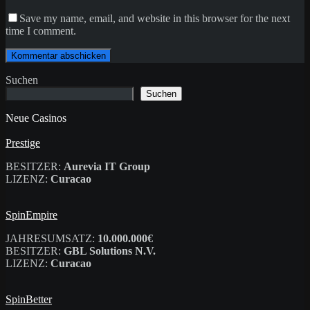
Save my name, email, and website in this browser for the next
time I comment.
Suchen
Suchen
Neue Casinos
Prestige
BESITZER:
Aurevia IT Group
LIZENZ:
Curacao
SpinEmpire
JAHRESUMSATZ:
10.000.000€
BESITZER:
GBL Solutions N.V.
LIZENZ:
Curacao
SpinBetter