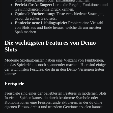
ohne Begrenzungen oder Einzahlungspflichten.
Perfekt für Anfänger:
Lerne die Regeln, Funktionen und
Gewinnchancen ohne Druck kennen.
Optimale Vorbereitung:
Teste verschiedene Strategien,
bevor du echtes Geld setzt.
Entdecke neue Lieblingsspiele:
Probiere eine Vielzahl
von Slots aus und finde heraus, welche dir am meisten
Spaß machen.
Die wichtigsten Features von Demo
Slots
Moderne Spielautomaten haben eine Vielzahl von Funktionen,
die das Spielerlebnis noch spannender machen. Hier sind einige
der wichtigsten Features, die du in den Demo-Versionen testen
kannst:
Freispiele
Freispiele sind eines der beliebtesten Features in modernen Slots.
In vielen Spielen kannst du durch bestimmte Symbole oder
Kombinationen eine Freispielrunde aktivieren, in der du ohne
eigenen Einsatz drehst und trotzdem Gewinne erzielen kannst.