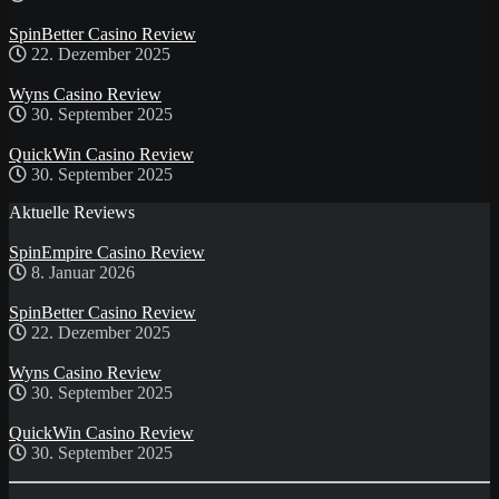
SpinBetter Casino Review
22. Dezember 2025
Wyns Casino Review
30. September 2025
QuickWin Casino Review
30. September 2025
Aktuelle Reviews
SpinEmpire Casino Review
8. Januar 2026
SpinBetter Casino Review
22. Dezember 2025
Wyns Casino Review
30. September 2025
QuickWin Casino Review
30. September 2025