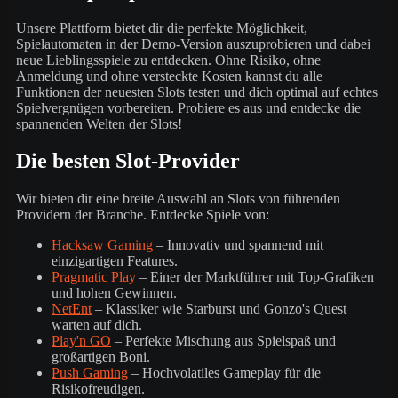
Unsere Plattform bietet dir die perfekte Möglichkeit,
Spielautomaten in der Demo-Version auszuprobieren und dabei
neue Lieblingsspiele zu entdecken. Ohne Risiko, ohne
Anmeldung und ohne versteckte Kosten kannst du alle
Funktionen der neuesten Slots testen und dich optimal auf echtes
Spielvergnügen vorbereiten. Probiere es aus und entdecke die
spannenden Welten der Slots!
Die besten Slot-Provider
Wir bieten dir eine breite Auswahl an Slots von führenden
Providern der Branche. Entdecke Spiele von:
Hacksaw Gaming
– Innovativ und spannend mit
einzigartigen Features.
Pragmatic Play
– Einer der Marktführer mit Top-Grafiken
und hohen Gewinnen.
NetEnt
– Klassiker wie Starburst und Gonzo's Quest
warten auf dich.
Play'n GO
– Perfekte Mischung aus Spielspaß und
großartigen Boni.
Push Gaming
– Hochvolatiles Gameplay für die
Risikofreudigen.