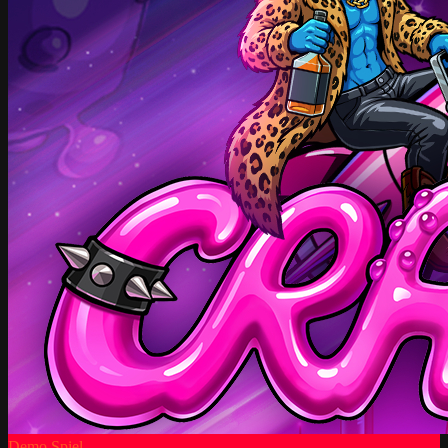
Demo Spiel