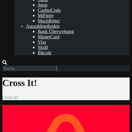
Jeton
CashtoCode
MiFinity
MuchBetter
Auszahlmethoden
Bank Überweisung
MasterCard
Visa
Skrill
Bitcoin
Cross It!
Cross It!