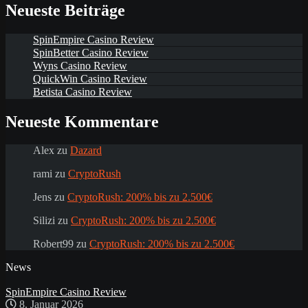
Neueste Beiträge
SpinEmpire Casino Review
SpinBetter Casino Review
Wyns Casino Review
QuickWin Casino Review
Betista Casino Review
Neueste Kommentare
Alex
zu
Dazard
rami
zu
CryptoRush
Jens
zu
CryptoRush: 200% bis zu 2.500€
Silizi
zu
CryptoRush: 200% bis zu 2.500€
Robert99
zu
CryptoRush: 200% bis zu 2.500€
News
SpinEmpire Casino Review
8. Januar 2026