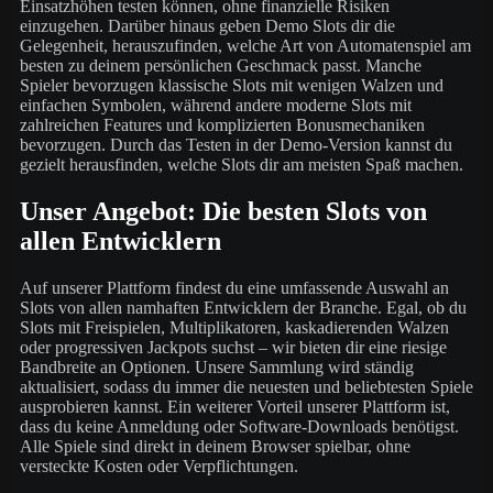
Einsatzhöhen testen können, ohne finanzielle Risiken
einzugehen. Darüber hinaus geben Demo Slots dir die
Gelegenheit, herauszufinden, welche Art von Automatenspiel am
besten zu deinem persönlichen Geschmack passt. Manche
Spieler bevorzugen klassische Slots mit wenigen Walzen und
einfachen Symbolen, während andere moderne Slots mit
zahlreichen Features und komplizierten Bonusmechaniken
bevorzugen. Durch das Testen in der Demo-Version kannst du
gezielt herausfinden, welche Slots dir am meisten Spaß machen.
Unser Angebot: Die besten Slots von
allen Entwicklern
Auf unserer Plattform findest du eine umfassende Auswahl an
Slots von allen namhaften Entwicklern der Branche. Egal, ob du
Slots mit Freispielen, Multiplikatoren, kaskadierenden Walzen
oder progressiven Jackpots suchst – wir bieten dir eine riesige
Bandbreite an Optionen. Unsere Sammlung wird ständig
aktualisiert, sodass du immer die neuesten und beliebtesten Spiele
ausprobieren kannst. Ein weiterer Vorteil unserer Plattform ist,
dass du keine Anmeldung oder Software-Downloads benötigst.
Alle Spiele sind direkt in deinem Browser spielbar, ohne
versteckte Kosten oder Verpflichtungen.