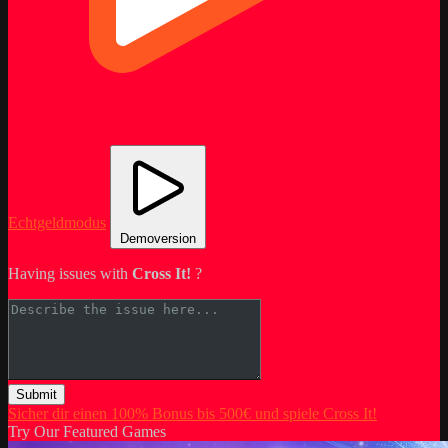
Echtgeldmodus
Demoversion
Having issues with
Cross It!
?
Submit
Sicher dir einen 100% Bonus bis 500€ und spiele Cross It!
Try Our Featured Games