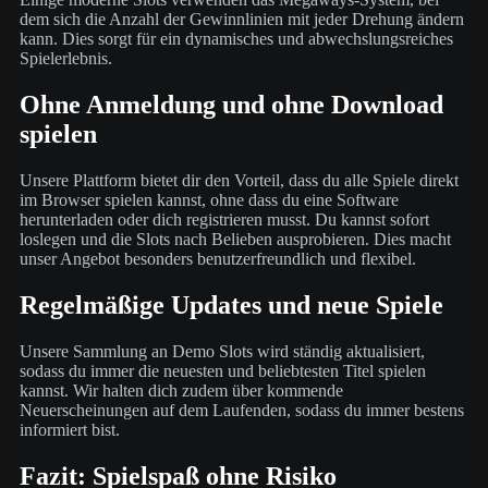
dem sich die Anzahl der Gewinnlinien mit jeder Drehung ändern
kann. Dies sorgt für ein dynamisches und abwechslungsreiches
Spielerlebnis.
Ohne Anmeldung und ohne Download
spielen
Unsere Plattform bietet dir den Vorteil, dass du alle Spiele direkt
im Browser spielen kannst, ohne dass du eine Software
herunterladen oder dich registrieren musst. Du kannst sofort
loslegen und die Slots nach Belieben ausprobieren. Dies macht
unser Angebot besonders benutzerfreundlich und flexibel.
Regelmäßige Updates und neue Spiele
Unsere Sammlung an Demo Slots wird ständig aktualisiert,
sodass du immer die neuesten und beliebtesten Titel spielen
kannst. Wir halten dich zudem über kommende
Neuerscheinungen auf dem Laufenden, sodass du immer bestens
informiert bist.
Fazit: Spielspaß ohne Risiko