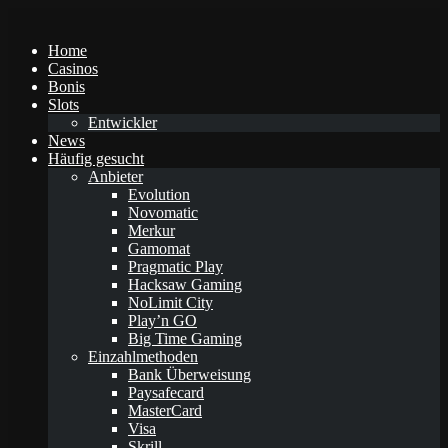
Home
Casinos
Bonis
Slots
Entwickler
News
Häufig gesucht
Anbieter
Evolution
Novomatic
Merkur
Gamomat
Pragmatic Play
Hacksaw Gaming
NoLimit City
Play’n GO
Big Time Gaming
Einzahlmethoden
Bank Überweisung
Paysafecard
MasterCard
Visa
Skrill