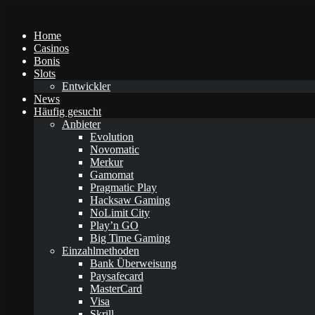
Home
Casinos
Bonis
Slots
Entwickler
News
Häufig gesucht
Anbieter
Evolution
Novomatic
Merkur
Gamomat
Pragmatic Play
Hacksaw Gaming
NoLimit City
Play’n GO
Big Time Gaming
Einzahlmethoden
Bank Überweisung
Paysafecard
MasterCard
Visa
Skrill